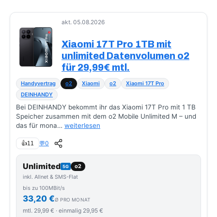
akt. 05.08.2026
Xiaomi 17T Pro 1TB mit
unlimited Datenvolumen o2
für 29,99€ mtl.
Handyvertrag
o2
Xiaomi
o2
Xiaomi 17T Pro
DEINHANDY
Bei DEINHANDY bekommt ihr das Xiaomi 17T Pro mit 1 TB
Speicher zusammen mit dem o2 Mobile Unlimited M – und
das für mona…
weiterlesen
💬
0
👍
11
Unlimited
o2
5G
inkl. Allnet & SMS-Flat
bis zu 100MBit/s
33,20 €
Ø PRO MONAT
mtl. 29,99 € · einmalig 29,95 €