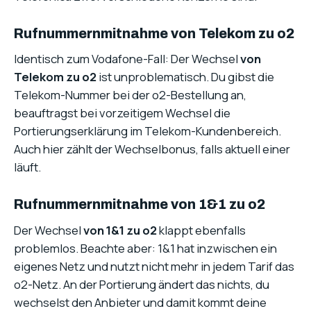
Rufnummernmitnahme von Telekom zu o2
Identisch zum Vodafone-Fall: Der Wechsel
von
Telekom zu o2
ist unproblematisch. Du gibst die
Telekom-Nummer bei der o2-Bestellung an,
beauftragst bei vorzeitigem Wechsel die
Portierungserklärung im Telekom-Kundenbereich.
Auch hier zählt der Wechselbonus, falls aktuell einer
läuft.
Rufnummernmitnahme von 1&1 zu o2
Der Wechsel
von 1&1 zu o2
klappt ebenfalls
problemlos. Beachte aber: 1&1 hat inzwischen ein
eigenes Netz und nutzt nicht mehr in jedem Tarif das
o2-Netz. An der Portierung ändert das nichts, du
wechselst den Anbieter und damit kommt deine