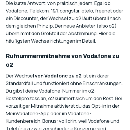
Die kurze Antwort: von praktisch jedem. Egal ob
Vodafone, Telekom, 1&1, congstar, otelo, freenet oder
ein Discounter, der Wechsel zu o2 läuft überall nach
dem gleichen Prinzip. Der neue Anbieter (also o2)
übernimmt den Großteil der Abstimmung. Hier die
häufigsten Wechselrichtungen im Detail.
Rufnummernmitnahme von Vodafone zu
o2
Der Wechsel
von Vodafone zu o2
ist ein klarer
Standardfall und funktioniert ohne Einschränkungen.
Du gibst deine Vodafone-Nummer im o2-
Bestellprozess an, o2 kümmert sich um den Rest. Bei
vorzeitiger Mitnahme aktivierst du das Opt-in in der
MeinVodafone-App oder im Vodafone-
Kundenbereich. Bonus: voll drin, weil Vodafone und
Telefónica zwei verschiedene Konzerne sind.