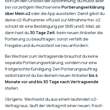
sich um den Großteil der Abstimmung, du musst aber
bei vorzeitigem Wechsel eine
Portierungserklärung
über Mein o2
oder die App ausstellen. Damit gibst du
deine o2-Rufnummer offiziell zur Mitnahme frei. o2
schickt dir eine Bestätigung per SMS und E-Mail, ab
dann hast du
30 Tage Zeit
, beim neuen Anbieter die
Portierung zu beauftragen, sonst verfällt die
Freigabe und du müsstest sie neu anfordern.
Bei Wechsel zum Vertragsende brauchst du keine
separate Portierungserklärung, sondern nur eine
fristgerechte Kündigung. Den Portierungsauftrag
selbst kannst du bei deinem neuen Anbieter
bis 4
Monate vor und bis 30 Tage nach Vertragsende
stellen.
Übrigens: Wechselst du aus einem laufenden o2-
Vertrag raus, läuft der Vertrag mit einer neuen, frisch