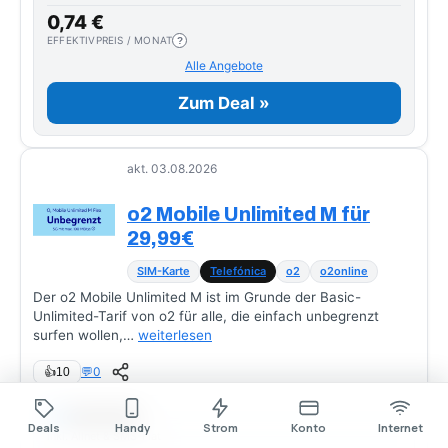
0,74 €
EFFEKTIVPREIS / MONAT
?
Alle Angebote
Zum Deal »
akt. 03.08.2026
o2 Mobile Unlimited M für
29,99€
SIM-Karte
Telefónica
o2
o2online
Der o2 Mobile Unlimited M ist im Grunde der Basic-
Unlimited-Tarif von o2 für alle, die einfach unbegrenzt
surfen wollen,…
weiterlesen
💬
0
👍
10
Telefónica
5G
Deals
Handy
Strom
Konto
Internet
inkl. Allnet & SMS-Flat