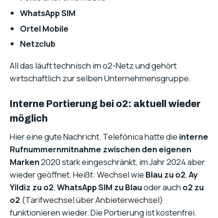
WhatsApp SIM
Ortel Mobile
Netzclub
All das läuft technisch im o2-Netz und gehört
wirtschaftlich zur selben Unternehmensgruppe.
Interne Portierung bei o2: aktuell wieder
möglich
Hier eine gute Nachricht. Telefónica hatte die
interne
Rufnummernmitnahme zwischen den eigenen
Marken
2020 stark eingeschränkt, im Jahr 2024 aber
wieder geöffnet. Heißt: Wechsel wie
Blau zu o2
,
Ay
Yildiz zu o2
,
WhatsApp SIM zu Blau
oder auch
o2 zu
o2
(Tarifwechsel über Anbieterwechsel)
funktionieren wieder. Die Portierung ist kostenfrei.