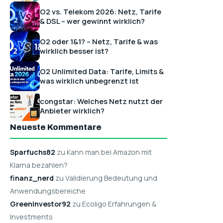
O2 vs. Telekom 2026: Netz, Tarife
& DSL – wer gewinnt wirklich?
O2 oder 1&1? – Netz, Tarife & was
wirklich besser ist?
O2 Unlimited Data: Tarife, Limits &
was wirklich unbegrenzt ist
congstar: Welches Netz nutzt der
Anbieter wirklich?
Neueste Kommentare
Sparfuchs82
zu Kann man bei Amazon mit
Klarna bezahlen?
finanz_nerd
zu Validierung Bedeutung und
Anwendungsbereiche
GreenInvestor92
zu Ecoligo Erfahrungen &
Investments