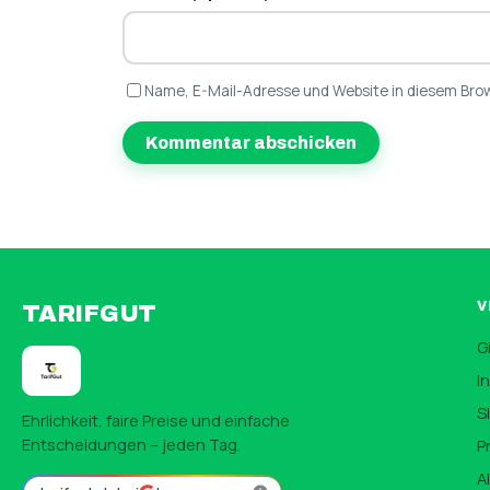
Name, E-Mail-Adresse und Website in diesem Bro
V
TARIFGUT
G
I
S
Ehrlichkeit, faire Preise und einfache
Entscheidungen – jeden Tag.
P
A