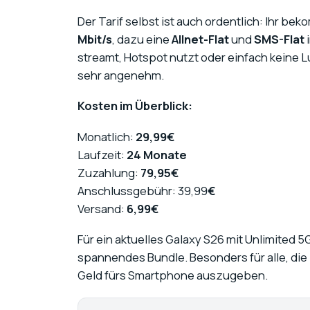
Der Tarif selbst ist auch ordentlich: Ihr be
Mbit/s
, dazu eine
Allnet-Flat
und
SMS-Flat
i
streamt, Hotspot nutzt oder einfach keine Lu
sehr angenehm.
Kosten im Überblick:
Monatlich:
29,99€
Laufzeit:
24 Monate
Zuzahlung:
79,95€
Anschlussgebühr: 39,99
€
Versand:
6,99€
Für ein aktuelles Galaxy S26 mit Unlimited 5G
spannendes Bundle. Besonders für alle, die l
Geld fürs Smartphone auszugeben.