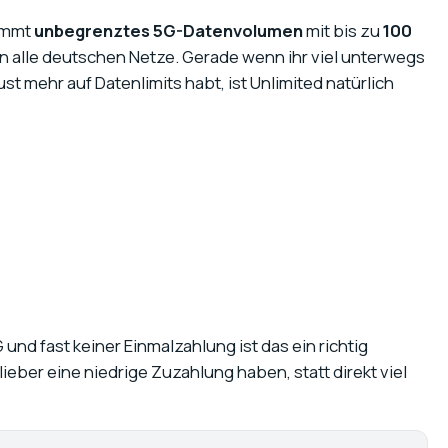
kommt
unbegrenztes 5G-Datenvolumen
mit bis zu
100
n alle deutschen Netze. Gerade wenn ihr viel unterwegs
st mehr auf Datenlimits habt, ist Unlimited natürlich
 und fast keiner Einmalzahlung ist das ein richtig
ieber eine niedrige Zuzahlung haben, statt direkt viel