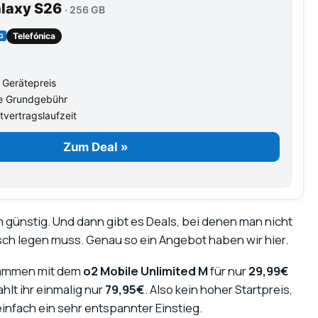
laxy S26
· 256 GB
Telefónica
G
 Gerätepreis
e Grundgebühr
vertragslaufzeit
Zum Deal »
m günstig. Und dann gibt es Deals, bei denen man nicht
sch legen muss. Genau so ein Angebot haben wir hier.
mmen mit dem
o2 Mobile Unlimited M
für nur
29,99€
hlt ihr einmalig nur
79,95€
. Also kein hoher Startpreis,
nfach ein sehr entspannter Einstieg.