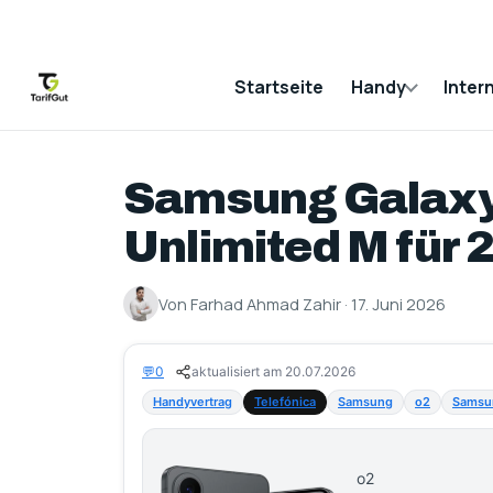
Startseite
Handy
Inter
Samsung Galaxy
Unlimited M für 2
Von Farhad Ahmad Zahir · 17. Juni 2026
💬
0
aktualisiert am 20.07.2026
Handyvertrag
Telefónica
Samsung
o2
Samsu
o2