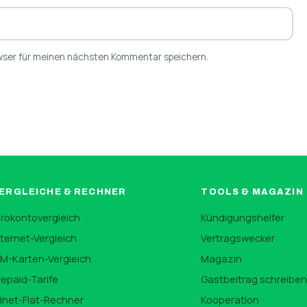
wser für meinen nächsten Kommentar speichern.
ERGLEICHE & RECHNER
TOOLS & MAGAZIN
irokontovergleich
Kündigungshelfer
nternet-Vergleich
Vertragswecker
IM-Karten-Vergleich
Magazin
repaid-Tarife
Gastbeitrag schreibe
llnet-Flat-Rechner
Kooperation