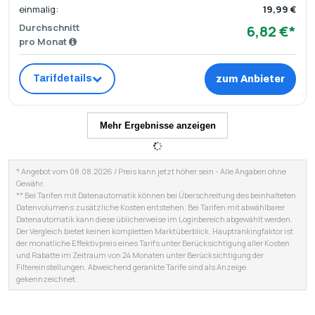
einmalig:
19,99 €
Durchschnitt
6,82 €*
pro Monat
Tarifdetails
zum Anbieter
Mehr Ergebnisse anzeigen
* Angebot vom 08.08.2026 / Preis kann jetzt höher sein - Alle Angaben ohne
Gewähr.
** Bei Tarifen mit Datenautomatik können bei Überschreitung des beinhalteten
Datenvolumens zusätzliche Kosten entstehen. Bei Tarifen mit abwählbarer
Datenautomatik kann diese üblicherweise im Loginbereich abgewählt werden.
Der Vergleich bietet keinen kompletten Marktüberblick. Hauptrankingfaktor ist
der monatliche Effektivpreis eines Tarifs unter Berücksichtigung aller Kosten
und Rabatte im Zeitraum von 24 Monaten unter Berücksichtigung der
Filtereinstellungen. Abweichend gerankte Tarife sind als Anzeige
gekennzeichnet.