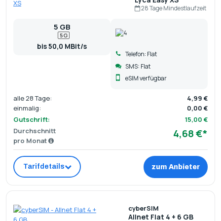
28 Tage Mindestlaufzeit
5 GB
5G
bis 50,0 MBit/s
Telefon: Flat
SMS: Flat
eSIM verfügbar
alle 28 Tage:
4,99 €
einmalig:
0,00 €
Gutschrift:
15,00 €
Durchschnitt
4,68 €*
pro Monat
Tarifdetails
zum Anbieter
cyberSIM
Allnet Flat 4 + 6 GB