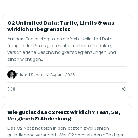
BEGRIFFE
O2 Unlimited Data: Tarife, Limits & was
wirklich unbegrenzt ist
Auf dem Papier klingt alles einfach: Unlimited Data,
fertig. In der Praxis gibt es aber mehrere Produkte,
verschiedene Geschwindigkeitsbegrenzungen und
einen wichtigen…
Eduard Sanne · 4. August 2026
0
SIM ONLY
Wie gut ist das o2 Netz wirklich? Test, 5G,
Vergleich & Abdeckung
Das O2 Netz hat sich in den letzten zwei Jahren
grundlegend verändert. Wer O2 noch als den günstigen