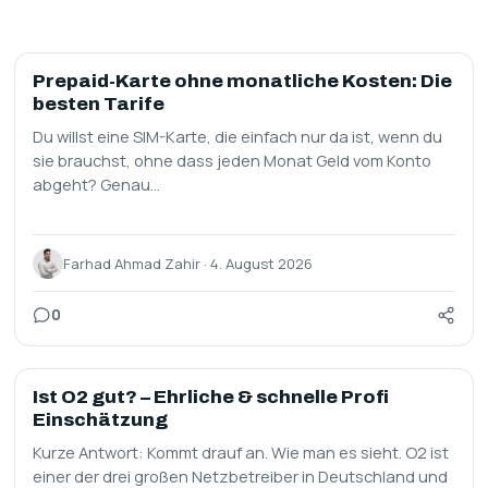
ALLGEMEIN
Prepaid-Karte ohne monatliche Kosten: Die
besten Tarife
Du willst eine SIM-Karte, die einfach nur da ist, wenn du
sie brauchst, ohne dass jeden Monat Geld vom Konto
abgeht? Genau…
Farhad Ahmad Zahir · 4. August 2026
0
SIM ONLY
Ist O2 gut? – Ehrliche & schnelle Profi
Einschätzung
Kurze Antwort: Kommt drauf an. Wie man es sieht. O2 ist
einer der drei großen Netzbetreiber in Deutschland und