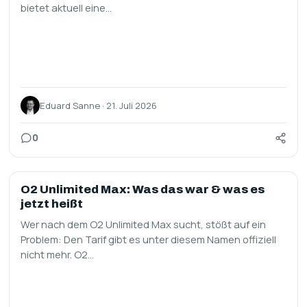
bietet aktuell eine…
Eduard Sanne · 21. Juli 2026
0
HANDYVERTRÄGE
O2 Unlimited Max: Was das war & was es
jetzt heißt
Wer nach dem O2 Unlimited Max sucht, stößt auf ein
Problem: Den Tarif gibt es unter diesem Namen offiziell
nicht mehr. O2…