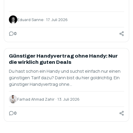
Eduard Sanne · 17. Juli 2026
0
SIM ONLY
Günstiger Handyvertrag ohne Handy: Nur
die wirklich guten Deals
Du hast schon ein Handy und suchst einfach nur einen
günstigen Tarif dazu? Dann bist du hier goldrichtig. Ein
günstiger Handyvertrag ohne…
Farhad Ahmad Zahir · 13. Juli 2026
0