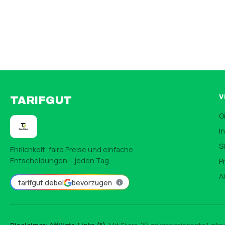
V
TARIFGUT
G
I
S
Ehrlichkeit, faire Preise und einfache
Entscheidungen – jeden Tag.
P
A
tarifgut.de
bei
bevorzugen