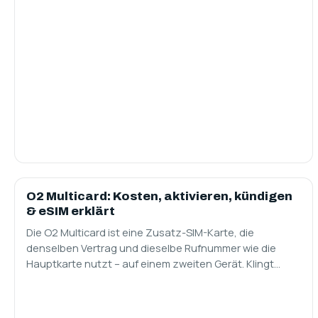
SIM ONLY
O2 Multicard: Kosten, aktivieren, kündigen
& eSIM erklärt
Die O2 Multicard ist eine Zusatz-SIM-Karte, die
denselben Vertrag und dieselbe Rufnummer wie die
Hauptkarte nutzt – auf einem zweiten Gerät. Klingt…