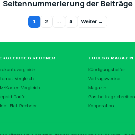
Seitennummerierung der Beiträge
1
2
…
4
Weiter →
ERGLEICHE & RECHNER
TOOLS & MAGAZIN
irokontovergleich
Kündigungshelfer
nternet-Vergleich
Vertragswecker
IM-Karten-Vergleich
Magazin
repaid-Tarife
Gastbeitrag schreibe
llnet-Flat-Rechner
Kooperation