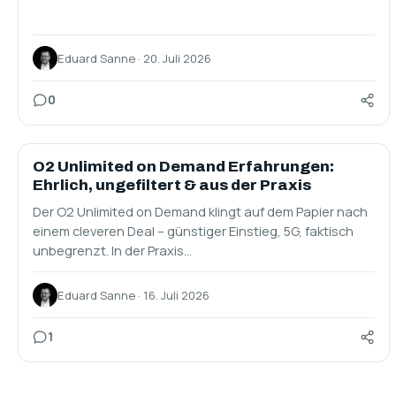
Eduard Sanne · 20. Juli 2026
0
SIM ONLY
O2 Unlimited on Demand Erfahrungen:
Ehrlich, ungefiltert & aus der Praxis
Der O2 Unlimited on Demand klingt auf dem Papier nach
einem cleveren Deal – günstiger Einstieg, 5G, faktisch
unbegrenzt. In der Praxis…
Eduard Sanne · 16. Juli 2026
1