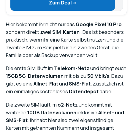
Zum Deal »
Hier bekommt ihr nicht nur das
Google Pixel 10 Pro
,
sondern direkt
zwei SIM-Karten
. Das ist besonders
praktisch, wenn ihr eine Karte selbst nutzen und die
zweite SIM zum Beispiel für ein zweites Gerät, die
Familie oder als Backup verwenden wollt.
Die erste SIM läuft im
Telekom-Netz
und bringt euch
15GB 5G-Datenvolumen
mit bis zu
50 Mbit/s
. Dazu
gibt es eine
Allnet-Flat
und
SMS-Flat
. Zusätzlich ist
ein einmaliges kostenloses
Datendepot
dabei.
Die zweite SIM läuft im
o2-Netz
und kommt mit
weiteren
10GB Datenvolumen
inklusive
Allnet- und
SMS-Flat
. Ihr habt hier also zwei eigenständige
Karten mit getrennten Nummern und insgesamt