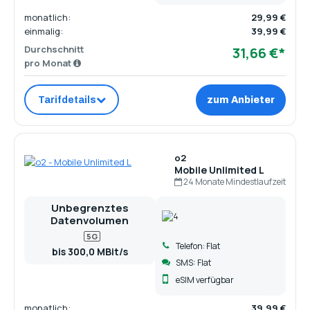
monatlich:
29,99 €
einmalig:
39,99 €
Durchschnitt
31,66 €*
pro Monat
Tarifdetails
zum Anbieter
o2
Mobile Unlimited L
24 Monate Mindestlaufzeit
Unbegrenztes
Datenvolumen
5G
Telefon: Flat
bis 300,0 MBit/s
SMS: Flat
eSIM verfügbar
monatlich:
39,99 €