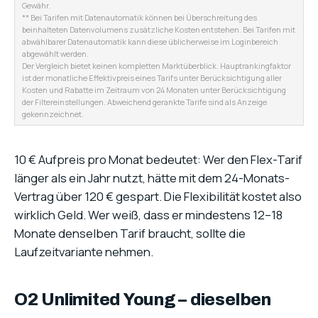
Gewähr.
** Bei Tarifen mit Datenautomatik können bei Überschreitung des
beinhalteten Datenvolumens zusätzliche Kosten entstehen. Bei Tarifen mit
abwählbarer Datenautomatik kann diese üblicherweise im Loginbereich
abgewählt werden.
Der Vergleich bietet keinen kompletten Marktüberblick. Hauptrankingfaktor
ist der monatliche Effektivpreis eines Tarifs unter Berücksichtigung aller
Kosten und Rabatte im Zeitraum von 24 Monaten unter Berücksichtigung
der Filtereinstellungen. Abweichend gerankte Tarife sind als Anzeige
gekennzeichnet.
10 € Aufpreis pro Monat bedeutet: Wer den Flex-Tarif
länger als ein Jahr nutzt, hätte mit dem 24-Monats-
Vertrag über 120 € gespart. Die Flexibilität kostet also
wirklich Geld. Wer weiß, dass er mindestens 12–18
Monate denselben Tarif braucht, sollte die
Laufzeitvariante nehmen.
O2 Unlimited Young – dieselben