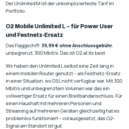
Der Unlimited M ist der unkomplizierteste Tarif im
Portfolio.
O2 Mobile Unlimited L – für Power User
und Festnetz-Ersatz
Das Flaggschiff:
39,99 € ohne Anschlussgebühr
,
unbegrenzt, 300 Mbit/s. Das ist O2 at its best.
Wir haben den Unlimited L selbst eine Zeit lang in
einem mobilen Router genutzt – als Festnetz-Ersatz
in einer Situation, wo DSL nicht verfügbar war. Mit 300
Mbit/s und unbegrenztem Volumen war das ein
vollwertiger Ersatz für einen Breitbandanschluss. Für
einen Haushalt mit mehreren Personen und
Streaming auf mehreren Geräten gleichzeitig hat es
problemlos funktioniert – vorausgesetzt, das O2-
Signal am Standort ist gut.