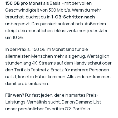
150 GB pro Monat
als Basis – mit der vollen
Geschwindigkeit von 300 Mbit/s. Wenn du mehr
brauchst, buchst du in
1-GB-Schritten nach
–
unbegrenzt. Das passiert automatisch. Außerdem
steigt dein monatliches Inklusivvolumen jedes Jahr
um 10 GB.
In der Praxis: 150 GB im Monat sind für die
allermeisten Menschen mehr als genug. Wer täglich
stundenlang 4K-Streams auf dem Handy schaut oder
den Tarif als Festnetz-Ersatz für mehrere Personen
nutzt, könnte drüber kommen. Alle anderen kommen
damit problemlos hin.
Für wen?
Für fast jeden, der ein smartes Preis-
Leistungs-Verhältnis sucht. Der on Demand L ist
unser persönlicher Favorit im O2-Portfolio.