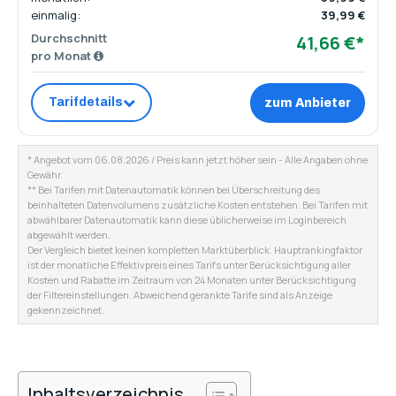
einmalig:
39,99 €
Durchschnitt
41,66 €*
pro Monat
Tarifdetails
zum Anbieter
* Angebot vom 06.08.2026 / Preis kann jetzt höher sein - Alle Angaben ohne
Gewähr.
** Bei Tarifen mit Datenautomatik können bei Überschreitung des
beinhalteten Datenvolumens zusätzliche Kosten entstehen. Bei Tarifen mit
abwählbarer Datenautomatik kann diese üblicherweise im Loginbereich
abgewählt werden.
Der Vergleich bietet keinen kompletten Marktüberblick. Hauptrankingfaktor
ist der monatliche Effektivpreis eines Tarifs unter Berücksichtigung aller
Kosten und Rabatte im Zeitraum von 24 Monaten unter Berücksichtigung
der Filtereinstellungen. Abweichend gerankte Tarife sind als Anzeige
gekennzeichnet.
Inhaltsverzeichnis