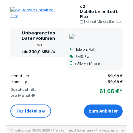
o2
Mobile Unlimited L
Flex
1 Monat Mindestlaufzeit
Unbegrenztes
Datenvolumen
5G
Telefon: Flat
bis 300,0 MBit/s
SMS: Flat
eSIM verfügbar
monatlich:
59,99 €
einmalig:
39,99 €
Durchschnitt
61,66 €*
pro Monat
Tarifdetails
zum Anbieter
* Angebot vom 06.08.2026 / Preis kann jetzt höher sein - Alle Angaben ohne