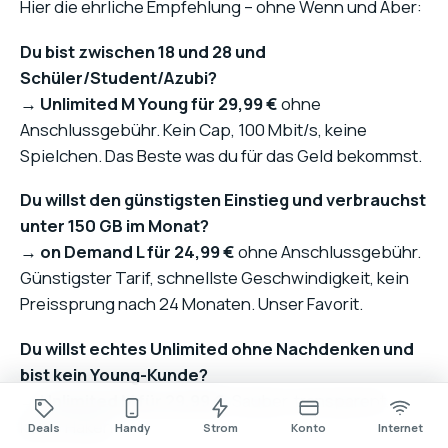
Hier die ehrliche Empfehlung – ohne Wenn und Aber:
Du bist zwischen 18 und 28 und
Schüler/Student/Azubi?
→
Unlimited M Young für 29,99 €
ohne
Anschlussgebühr. Kein Cap, 100 Mbit/s, keine
Spielchen. Das Beste was du für das Geld bekommst.
Du willst den günstigsten Einstieg und verbrauchst
unter 150 GB im Monat?
→
on Demand L für 24,99 €
ohne Anschlussgebühr.
Günstigster Tarif, schnellste Geschwindigkeit, kein
Preissprung nach 24 Monaten. Unser Favorit.
Du willst echtes Unlimited ohne Nachdenken und
bist kein Young-Kunde?
→
Unlimited M für 29,99 €
. Sauber, transparent,
keine Haken.
Deals
Handy
Strom
Konto
Internet