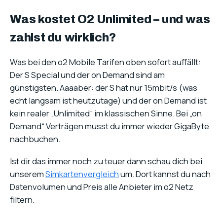
Was kostet O2 Unlimited – und was
zahlst du wirklich?
Was bei den o2 Mobile Tarifen oben sofort auffällt:
Der S Special und der on Demand sind am
günstigsten. Aaaaber: der S hat nur 15mbit/s (was
echt langsam ist heutzutage) und der on Demand ist
kein realer „Unlimited“ im klassischen Sinne. Bei „on
Demand“ Verträgen musst du immer wieder GigaByte
nachbuchen.
Ist dir das immer noch zu teuer dann schau dich bei
unserem
Simkartenvergleich
um. Dort kannst du nach
Datenvolumen und Preis alle Anbieter im o2 Netz
filtern.