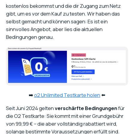
kostenlos bekommst und die dir Zugang zum Netz
gibt, um es vor dem Kauf zu testen. Wir haben das
selbst gemacht und können sagen: Es ist ein
sinnvolles Angebot, aber lies die aktuellen
Bedingungen genau.
➡️
o2 Unlimited Testkarte holen
⬅️
Seit Juni 2024 gelten
verschärfte Bedingungen
für
die O2 Testkarte: Sie kommt mit einer Grundgebühr
von 99,99 € – die aber vollständig rabattiert wird,
solange bestimmte Voraussetzungen erfüllt sind.