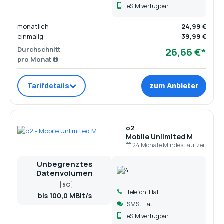
eSIM verfügbar
monatlich:
24,99 €
einmalig:
39,99 €
Durchschnitt
26,66 €*
pro Monat
Tarifdetails
zum Anbieter
o2
Mobile Unlimited M
24 Monate Mindestlaufzeit
Unbegrenztes
Datenvolumen
5G
Telefon: Flat
bis 100,0 MBit/s
SMS: Flat
eSIM verfügbar