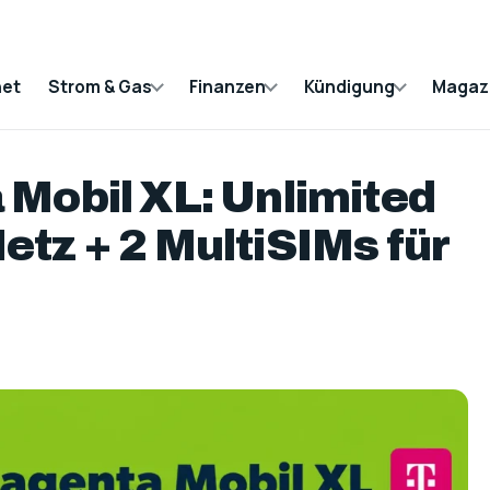
net
Strom & Gas
Finanzen
Kündigung
Magaz
Mobil XL: Unlimited
tz + 2 MultiSIMs für