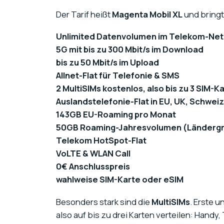
Der Tarif heißt
Magenta Mobil XL
und bringt
Unlimited Datenvolumen im Telekom-Net
5G mit bis zu 300 Mbit/s im Download
bis zu 50 Mbit/s im Upload
Allnet-Flat für Telefonie & SMS
2 MultiSIMs kostenlos, also bis zu 3 SIM-K
Auslandstelefonie-Flat in EU, UK, Schweiz
143GB EU-Roaming pro Monat
50GB Roaming-Jahresvolumen (Ländergru
Telekom HotSpot-Flat
VoLTE & WLAN Call
0€ Anschlusspreis
wahlweise SIM-Karte oder eSIM
Besonders stark sind die
MultiSIMs
. Erste u
also auf bis zu drei Karten verteilen: Handy,