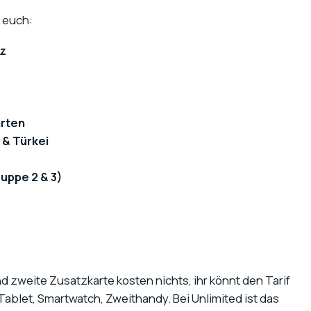
 euch:
z
arten
 & Türkei
ppe 2 & 3)
nd zweite Zusatzkarte kosten nichts, ihr könnt den Tarif
 Tablet, Smartwatch, Zweithandy. Bei Unlimited ist das