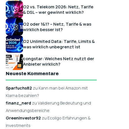
O2 vs. Telekom 2026: Netz, Tarife
& DSL – wer gewinnt wirklich?
O2 oder 1&1? – Netz, Tarife & was
wirklich besser ist?
O2 Unlimited Data: Tarife, Limits &
was wirklich unbegrenzt ist
congstar: Welches Netz nutzt der
Anbieter wirklich?
Neueste Kommentare
Sparfuchs82
zu Kann man bei Amazon mit
Klarna bezahlen?
finanz_nerd
zu Validierung Bedeutung und
Anwendungsbereiche
GreenInvestor92
zu Ecoligo Erfahrungen &
Investments