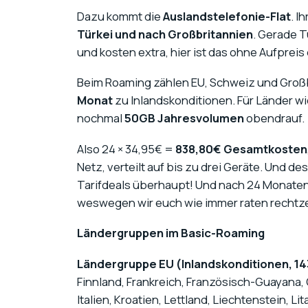
Dazu kommt die
Auslandstelefonie-Flat
. I
Türkei und nach Großbritannien
. Gerade T
und kosten extra, hier ist das ohne Aufpreis
Beim Roaming zählen EU, Schweiz und Großbri
Monat
zu Inlandskonditionen. Für Länder w
nochmal
50GB Jahresvolumen
obendrauf.
Also 24 × 34,95€ =
838,80€ Gesamtkosten
Netz, verteilt auf bis zu drei Geräte. Und de
Tarifdeals überhaupt! Und nach 24 Monaten l
weswegen wir euch wie immer raten rechtze
Ländergruppen im Basic-Roaming
Ländergruppe EU (Inlandskonditionen, 14
Finnland, Frankreich, Französisch-Guayana, G
Italien, Kroatien, Lettland, Liechtenstein, L