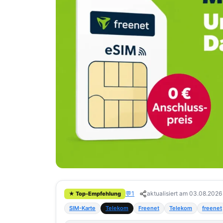
💬
1
aktualisiert am 03.08.2026
★ Top-Empfehlung
SIM-Karte
Telekom
Freenet
Telekom
freenet