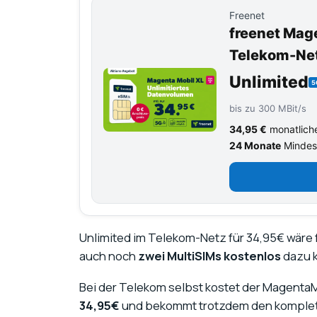
Freenet
freenet Mage
Telekom-Netz
Unlimited
5
bis zu 300 MBit/s
34,95 €
monatlich
24 Monate
Mindest
Unlimited im Telekom-Netz für 34,95€ wäre 
auch noch
zwei MultiSIMs kostenlos
dazu k
Bei der Telekom selbst kostet der MagentaM
34,95€
und bekommt trotzdem den komplett