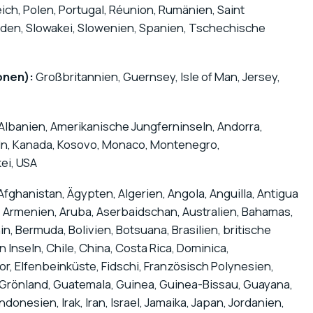
ch, Polen, Portugal, Réunion, Rumänien, Saint
eden, Slowakei, Slowenien, Spanien, Tschechische
onen):
Großbritannien, Guernsey, Isle of Man, Jersey,
Albanien, Amerikanische Jungferninseln, Andorra,
ln, Kanada, Kosovo, Monaco, Montenegro,
ei, USA
Afghanistan, Ägypten, Algerien, Angola, Anguilla, Antigua
, Armenien, Aruba, Aserbaidschan, Australien, Bahamas,
n, Bermuda, Bolivien, Botsuana, Brasilien, britische
 Inseln, Chile, China, Costa Rica, Dominica,
or, Elfenbeinküste, Fidschi, Französisch Polynesien,
Grönland, Guatemala, Guinea, Guinea-Bissau, Guayana,
donesien, Irak, Iran, Israel, Jamaika, Japan, Jordanien,