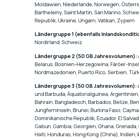
Moldawien, Niederlande, Norwegen, Österrei
Barthelemy, Saint Martin, San Marino, Schw
Republik, Ukraine, Ungarn, Vatikan, Zypern
Ländergruppe 1 (ebenfalls Inlandskonditi
Nordirland, Schweiz
Ländergruppe 2 (50 GB Jahresvolumen):
Belarus, Bosnien-Herzegowina, Färöer-Inse
Nordmazedonien, Puerto Rico, Serbien, Türk
Ländergruppe 3 (50 GB Jahresvolumen):
und Barbuda, Äquatorialguinea, Argentinien
Bahrain, Bangladesch, Barbados, Belize, Beni
Jungferninseln, Brunei, Burkina Faso, Cayman
Dominikanische Republik, Ecuador, El Salvad
Gabun, Gambia, Georgien, Ghana, Grenada, 
Haiti, Honduras, Hong Kong (China), Indien, In