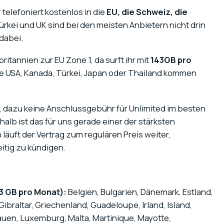
hr telefoniert kostenlos in die
EU, die Schweiz, die
ürkei und UK sind bei den meisten Anbietern nicht drin
 dabei.
tannien zur EU Zone 1, da surft ihr mit
143GB pro
ie USA, Kanada, Türkei, Japan oder Thailand kommen
, dazu keine Anschlussgebühr für Unlimited im besten
shalb ist das für uns gerade einer der stärksten
äuft der Vertrag zum regulären Preis weiter,
itig zu kündigen.
3 GB pro Monat):
Belgien, Bulgarien, Dänemark, Estland,
ibraltar, Griechenland, Guadeloupe, Irland, Island,
itauen, Luxemburg, Malta, Martinique, Mayotte,