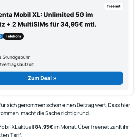
freenet
nta Mobil XL: Unlimited 5G im
 + 2 MultiSIMs für 34,95€ mtl.
Telekom
G
e Grundgebühr
vertragslaufzeit
Zum Deal »
für sich genommen schon einen Beitrag wert. Dass hier
ommen, macht die Sache richtig rund.
obil XL aktuell
84,95€
im Monat. Über freenet zahlt ihr
en Tarif.