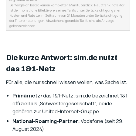
Der Vergleich bietet keinen kompletten Marktüberblick. Hauptrankingfaktor
ist der monatliche Effektivpreis eines Tarifs unter Berücksichtigung aller
Kosten und Rabatte im Zeitraum von 24 Monaten unter Berücksichtigung
der Filtereinstellungen. Abweichend gerankte Tarife sind als Anzeige
gekennzeichnet.
Die kurze Antwort: sim.de nutzt
das 1&1-Netz
Für alle, die nur schnell wissen wollen, was Sache ist:
Primärnetz:
das 1&1-Netz. sim.de bezeichnet 1&1
offiziell als „Schwestergesellschaft“, beide
gehören zur United-Internet-Gruppe.
National-Roaming-Partner:
Vodafone (seit 29.
August 2024)