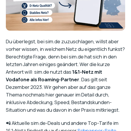
Du überlegst, bei sim.de zuzuschlagen, willst aber
vorher wissen, in welchem Netz du eigentlich funkst?
Berechtigte Frage, denn bei sim.de hat sich in den
letzten Jahren einiges geändert. Wer die kurze
Antwort will: sim.de nutzt das
1&1-Netz mit
Vodafone als Roaming-Partner
. Das gilt seit
Dezember 2023. Wir gehen aber auf das ganze
Thema nochmals hier genauer im Detail durch,
inklusive Abdeckung, Speed, Bestandskunden-
Situation und was du davon in der Praxis mitkriegst.
📲 Aktuelle sim.de-Deals und andere Top-Tarife im
1&1-Netz findest du auf unserer
Schnapper-Seite
.