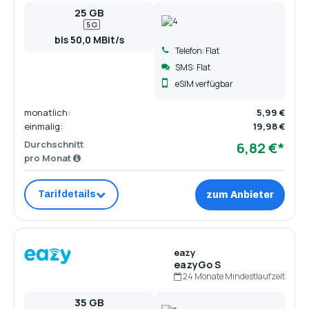
25 GB
5G
bis 50,0 MBit/s
Telefon: Flat
SMS: Flat
eSIM verfügbar
monatlich:
5,99 €
einmalig:
19,98 €
Durchschnitt
6,82 €*
pro Monat
Tarifdetails
zum Anbieter
eazy
eazyGo S
24 Monate Mindestlaufzeit
35 GB