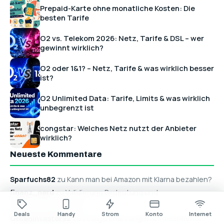
Prepaid-Karte ohne monatliche Kosten: Die
besten Tarife
O2 vs. Telekom 2026: Netz, Tarife & DSL – wer
gewinnt wirklich?
O2 oder 1&1? – Netz, Tarife & was wirklich besser
ist?
O2 Unlimited Data: Tarife, Limits & was wirklich
unbegrenzt ist
congstar: Welches Netz nutzt der Anbieter
wirklich?
Neueste Kommentare
Sparfuchs82
zu Kann man bei Amazon mit Klarna bezahlen?
finanz_nerd
zu Validierung Bedeutung und
Anwendungsbereiche
Deals
Handy
Strom
Konto
Internet
GreenInvestor92
zu Ecoligo Erfahrungen & Investments