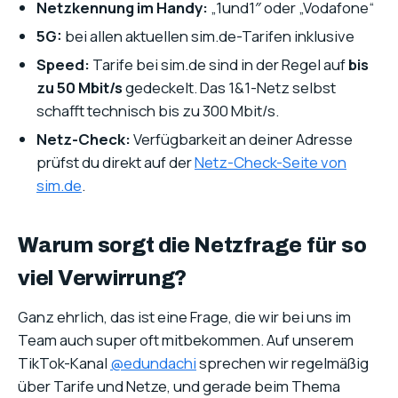
Netzkennung im Handy:
„1und1″ oder „Vodafone“
5G:
bei allen aktuellen sim.de-Tarifen inklusive
Speed:
Tarife bei sim.de sind in der Regel auf
bis
zu 50 Mbit/s
gedeckelt. Das 1&1-Netz selbst
schafft technisch bis zu 300 Mbit/s.
Netz-Check:
Verfügbarkeit an deiner Adresse
prüfst du direkt auf der
Netz-Check-Seite von
sim.de
.
Warum sorgt die Netzfrage für so
viel Verwirrung?
Ganz ehrlich, das ist eine Frage, die wir bei uns im
Team auch super oft mitbekommen. Auf unserem
TikTok-Kanal
@edundachi
sprechen wir regelmäßig
über Tarife und Netze, und gerade beim Thema