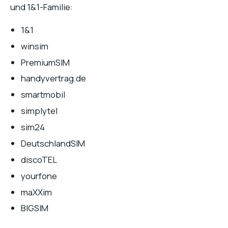
und 1&1-Familie:
1&1
winsim
PremiumSIM
handyvertrag.de
smartmobil
simplytel
sim24
DeutschlandSIM
discoTEL
yourfone
maXXim
BIGSIM