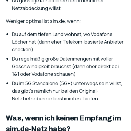
Du günstige Konditionen bei ordentlicher
Netzabdeckung willst
Weniger optimal ist sim.de, wenn:
Du auf dem tiefen Land wohnst, wo Vodafone
Löcher hat (dann eher Telekom-basierte Anbieter
checken)
Du regelmäßig große Datenmengen mit voller
Geschwindigkeit brauchst (dann eher direkt bei
1&1 oder Vodafone schauen)
Du im 5G Standalone (5G+) unterwegs sein willst,
das gibt’s nämlich nur bei den Original-
Netzbetreibern in bestimmten Tarifen
Was, wenn ich keinen Empfang im
sim.de-Netz habe?