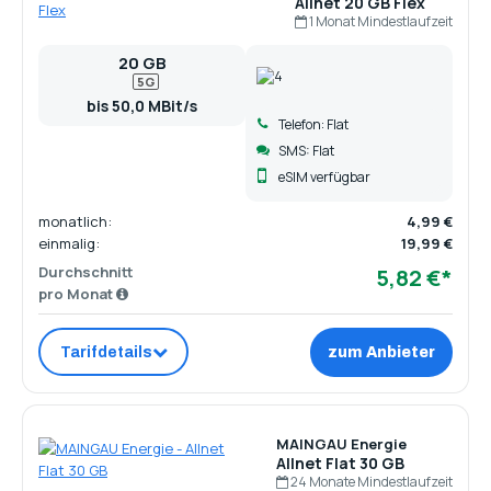
Allnet 20 GB Flex
1 Monat Mindestlaufzeit
20 GB
5G
bis 50,0 MBit/s
Telefon: Flat
SMS: Flat
eSIM verfügbar
monatlich:
4,99 €
einmalig:
19,99 €
Durchschnitt
5,82 €*
pro Monat
Tarifdetails
zum Anbieter
MAINGAU Energie
Allnet Flat 30 GB
24 Monate Mindestlaufzeit