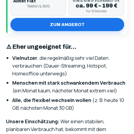
Allnet Flat
SIM/ESIM & VERSAND: 0 €
ca. 99 € – 199 €
Telefon & SMS
für 12 Monate
ZUM ANGEBOT
⚠️ Eher ungeeignet für…
Vielnutzer
, die regelmäßig sehr viel Daten
verbrauchen (Dauer-Streaming, Hotspot,
Homeoffice unterwegs)
Menschen mit stark schwankendem Verbrauch
(ein Monat kaum, nächster Monat extrem viel)
Alle, die flexibel wechseln wollen
(z. B. heute 10
GB, nächsten Monat 30 GB)
Unsere Einschätzung:
Wer einen stabilen,
planbaren Verbrauch hat, bekommt mit dem