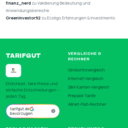
finanz_nerd
zu Validierung Bedeutung und
Anwendungsbereiche
GreenInvestor92
zu Ecoligo Erfahrungen & Investments
VERGLEICHE &
TARIFGUT
RECHNER
Girokontovergleich
Internet-Vergleich
Ehrlichkeit, faire Preise und
SIM-Karten-Vergleich
einfache Entscheidungen –
Prepaid-Tarife
jeden Tag.
Allnet-Flat-Rechner
tarifgut.de
bevorzugen