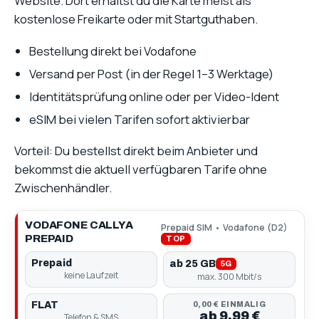
Website. Dort erhältst du die Karte meist als
kostenlose Freikarte oder mit Startguthaben.
Bestellung direkt bei Vodafone
Versand per Post (in der Regel 1–3 Werktage)
Identitätsprüfung online oder per Video-Ident
eSIM bei vielen Tarifen sofort aktivierbar
Vorteil: Du bestellst direkt beim Anbieter und
bekommst die aktuell verfügbaren Tarife ohne
Zwischenhändler.
VODAFONE CALLYA
Prepaid SIM • Vodafone (D2)
PREPAID
TOP
Prepaid
ab 25 GB
5G
keine Laufzeit
max. 300 Mbit/s
FLAT
0,00 € EINMALIG
ab 9,99 €
Telefon & SMS