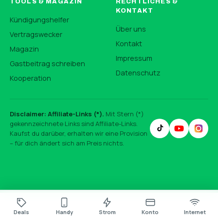
TOOLS & MAGAZIN
RECHTLICHES &
KONTAKT
Kündigungshelfer
Über uns
Vertragswecker
Kontakt
Magazin
Impressum
Gastbeitrag schreiben
Datenschutz
Kooperation
Disclaimer: Affiliate-Links (*).
Mit Stern (*)
gekennzeichnete Links sind Affiliate-Links.
Kaufst du darüber, erhalten wir eine Provision
– für dich ändert sich am Preis nichts.
Deals
Handy
Strom
Konto
Internet