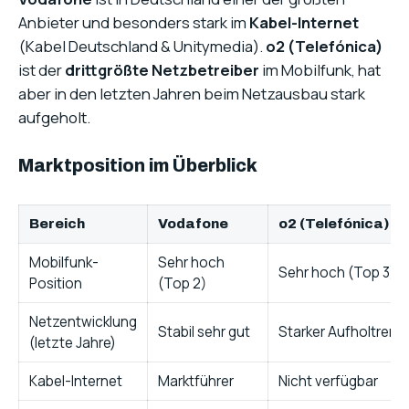
Anbieter und besonders stark im
Kabel-Internet
(Kabel Deutschland & Unitymedia).
o2 (Telefónica)
ist der
drittgrößte Netzbetreiber
im Mobilfunk, hat
aber in den letzten Jahren beim Netzausbau stark
aufgeholt.
Marktposition im Überblick
Bereich
Vodafone
o2 (Telefónica)
Mobilfunk-
Sehr hoch
Sehr hoch (Top 3)
Position
(Top 2)
Netzentwicklung
Stabil sehr gut
Starker Aufholtrend
(letzte Jahre)
Kabel-Internet
Marktführer
Nicht verfügbar