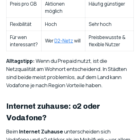
Preis pro GB
Aktionen
Häufig günstiger
möglich
Flexibilität
Hoch
Sehr hoch
Für wen
Preisbewusste &
Wer
D2-Netz
will
interessant?
flexible Nutzer
Alltagstipp:
Wenn du Prepaid nutzt, ist die
Netzqualität am Wohnort entscheidend. In Städten
sind beide meist problemlos, auf dem Land kann
Vodafone je nach Region Vorteile haben.
Internet zuhause: o2 oder
Vodafone?
Beim
Internet Zuhause
unterscheiden sich
Vodafone und o2 stärker als im Mobilfunk – vor allem