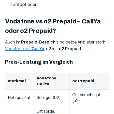
Tarifoptionen
Vodafone vs o2 Prepaid – CallYa
oder o2 Prepaid?
Auch im
Prepaid-Bereich
sind beide Anbieter stark:
Vodafone mit
CallYa
, o2 mit
o2 Prepaid
.
Preis-Leistung im Vergleich
Vodafone
Merkmal
o2 Prepaid
CallYa
Gut bis sehr gut
Netzqualität
Sehr gut (D2)
(o2)
Oft solide,