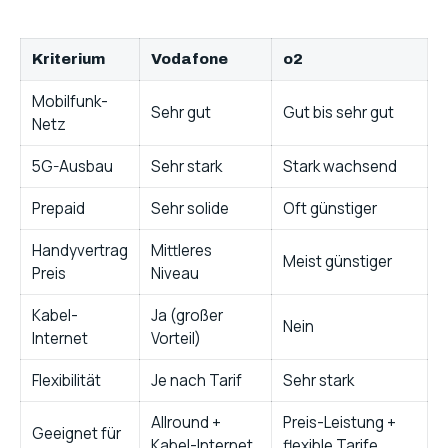
Kriterium
Vodafone
o2
Mobilfunk-
Sehr gut
Gut bis sehr gut
Netz
5G-Ausbau
Sehr stark
Stark wachsend
Prepaid
Sehr solide
Oft günstiger
Handyvertrag
Mittleres
Meist günstiger
Preis
Niveau
Kabel-
Ja (großer
Nein
Internet
Vorteil)
Flexibilität
Je nach Tarif
Sehr stark
Allround +
Preis-Leistung +
Geeignet für
Kabel-Internet
flexible Tarife