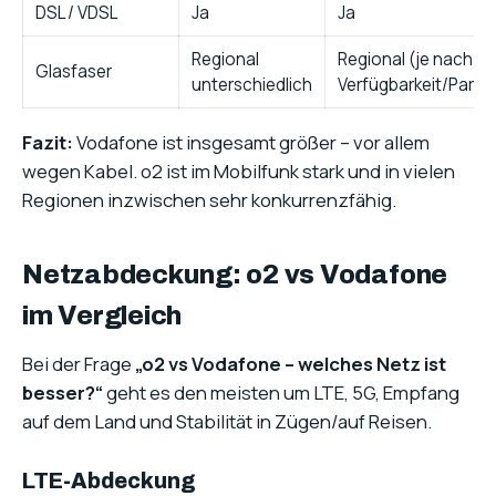
DSL / VDSL
Ja
Ja
Regional
Regional (je nach
Glasfaser
unterschiedlich
Verfügbarkeit/Partn
Fazit:
Vodafone ist insgesamt größer – vor allem
wegen Kabel. o2 ist im Mobilfunk stark und in vielen
Regionen inzwischen sehr konkurrenzfähig.
Netzabdeckung: o2 vs Vodafone
im Vergleich
Bei der Frage
„o2 vs Vodafone – welches Netz ist
besser?“
geht es den meisten um LTE, 5G, Empfang
auf dem Land und Stabilität in Zügen/auf Reisen.
LTE-Abdeckung