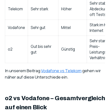
Sehr stabile
Telekom
Sehr stark
Höher
Abdeckung
oft Testsie
Stark im Ka
Vodafone
Sehr gut
Mittel
Internet
Sehr starke
Gut bis sehr
Preis-
o2
Günstig
gut
Leistungs-
Verhältnis
In unserem Beitrag
Vodafone vs Telekom
gehen wir
näher auf diese Unterschiede ein.
o2 vs Vodafone – Gesamtvergleich
auf einen Blick