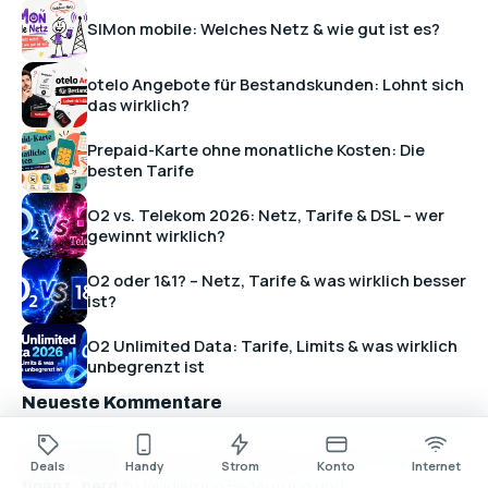
SIMon mobile: Welches Netz & wie gut ist es?
otelo Angebote für Bestandskunden: Lohnt sich
das wirklich?
Prepaid-Karte ohne monatliche Kosten: Die
besten Tarife
O2 vs. Telekom 2026: Netz, Tarife & DSL – wer
gewinnt wirklich?
O2 oder 1&1? – Netz, Tarife & was wirklich besser
ist?
O2 Unlimited Data: Tarife, Limits & was wirklich
unbegrenzt ist
Neueste Kommentare
Sparfuchs82
zu Kann man bei Amazon mit Klarna bezahlen?
Deals
Handy
Strom
Konto
Internet
finanz_nerd
zu Validierung Bedeutung und