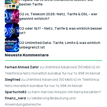
besten Tarife
O2 vs. Telekom 2026: Netz, Tarife & DSL – wer
gewinnt wirklich?
O2 oder 1&1? – Netz, Tarife & was wirklich besser
ist?
O2 Unlimited Data: Tarife, Limits & was wirklich
unbegrenzt ist
Neueste Kommentare
Farhad Ahmad Zahir
zu Unlimited Advanced (50 Mbit/s) im
Telefónica Netz monatlich kündbar für nur 14,99€ im Monat
Siegfried
zu Unlimited Advanced (50 Mbit/s) im Telefónica
Netz monatlich kündbar für nur 14,99€ im Monat
Sparfuchs82
zu Kann man bei Amazon mit Klarna bezahlen?
finanz_nerd
zu Validierung Bedeutung und
Anwendungsbereiche