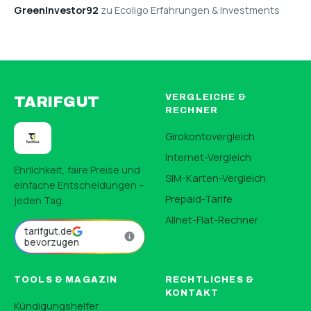
GreenInvestor92
zu Ecoligo Erfahrungen & Investments
VERGLEICHE &
TARIFGUT
RECHNER
Girokontovergleich
Internet-Vergleich
Ehrlichkeit, faire Preise und
SIM-Karten-Vergleich
einfache Entscheidungen –
Prepaid-Tarife
jeden Tag.
Allnet-Flat-Rechner
tarifgut.de
bevorzugen
TOOLS & MAGAZIN
RECHTLICHES &
KONTAKT
Kündigungshelfer