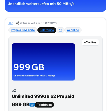
💬
0
aktualisiert am 08.07.2026
Prepaid SIM-Karte
Telefónica
o2
o2online
o2online
o2
Unlimited 999GB o2 Prepaid
999 GB
Telefónica
5G