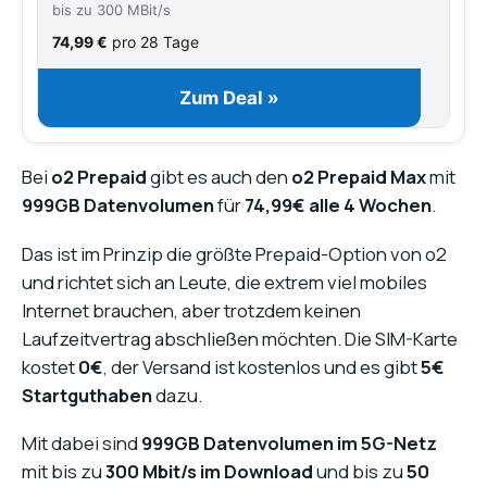
bis zu 300 MBit/s
74,99 €
pro 28 Tage
Zum Deal »
Bei
o2 Prepaid
gibt es auch den
o2 Prepaid Max
mit
999GB Datenvolumen
für
74,99€ alle 4 Wochen
.
Das ist im Prinzip die größte Prepaid-Option von o2
und richtet sich an Leute, die extrem viel mobiles
Internet brauchen, aber trotzdem keinen
Laufzeitvertrag abschließen möchten. Die SIM-Karte
kostet
0€
, der Versand ist kostenlos und es gibt
5€
Startguthaben
dazu.
Mit dabei sind
999GB Datenvolumen im 5G-Netz
mit bis zu
300 Mbit/s im Download
und bis zu
50