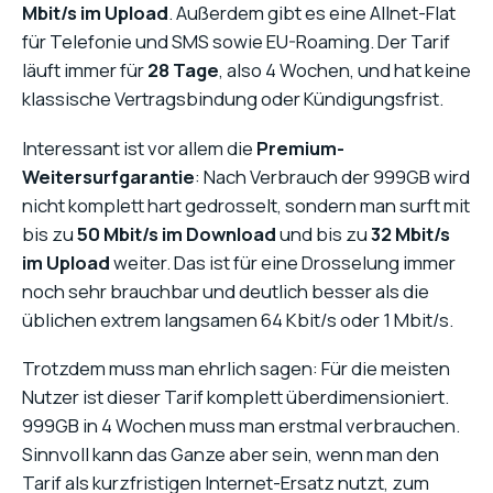
Mbit/s im Upload
. Außerdem gibt es eine Allnet-Flat
für Telefonie und SMS sowie EU-Roaming. Der Tarif
läuft immer für
28 Tage
, also 4 Wochen, und hat keine
klassische Vertragsbindung oder Kündigungsfrist.
Interessant ist vor allem die
Premium-
Weitersurfgarantie
: Nach Verbrauch der 999GB wird
nicht komplett hart gedrosselt, sondern man surft mit
bis zu
50 Mbit/s im Download
und bis zu
32 Mbit/s
im Upload
weiter. Das ist für eine Drosselung immer
noch sehr brauchbar und deutlich besser als die
üblichen extrem langsamen 64 Kbit/s oder 1 Mbit/s.
Trotzdem muss man ehrlich sagen: Für die meisten
Nutzer ist dieser Tarif komplett überdimensioniert.
999GB in 4 Wochen muss man erstmal verbrauchen.
Sinnvoll kann das Ganze aber sein, wenn man den
Tarif als kurzfristigen Internet-Ersatz nutzt, zum