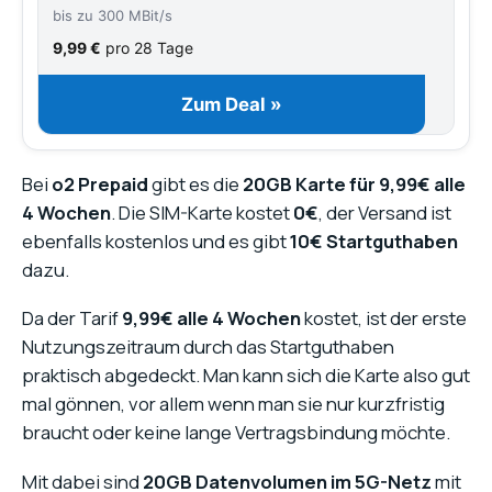
bis zu 300 MBit/s
9,99 €
pro 28 Tage
Zum Deal »
Bei
o2 Prepaid
gibt es die
20GB Karte für 9,99€ alle
4 Wochen
. Die SIM-Karte kostet
0€
, der Versand ist
ebenfalls kostenlos und es gibt
10€ Startguthaben
dazu.
Da der Tarif
9,99€ alle 4 Wochen
kostet, ist der erste
Nutzungszeitraum durch das Startguthaben
praktisch abgedeckt. Man kann sich die Karte also gut
mal gönnen, vor allem wenn man sie nur kurzfristig
braucht oder keine lange Vertragsbindung möchte.
Mit dabei sind
20GB Datenvolumen im 5G-Netz
mit