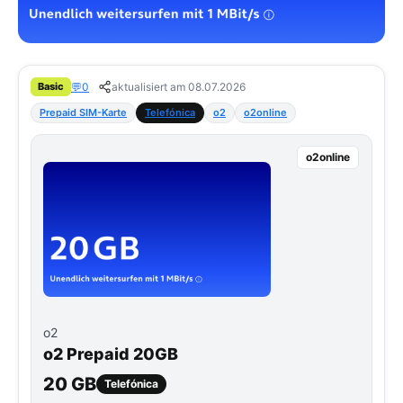
💬
0
aktualisiert am 08.07.2026
Basic
Prepaid SIM-Karte
Telefónica
o2
o2online
o2online
o2
o2 Prepaid 20GB
20 GB
Telefónica