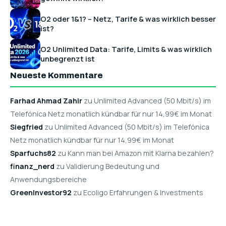
O2 oder 1&1? – Netz, Tarife & was wirklich besser
ist?
O2 Unlimited Data: Tarife, Limits & was wirklich
unbegrenzt ist
Neueste Kommentare
Farhad Ahmad Zahir
zu Unlimited Advanced (50 Mbit/s) im
Telefónica Netz monatlich kündbar für nur 14,99€ im Monat
Siegfried
zu Unlimited Advanced (50 Mbit/s) im Telefónica
Netz monatlich kündbar für nur 14,99€ im Monat
Sparfuchs82
zu Kann man bei Amazon mit Klarna bezahlen?
finanz_nerd
zu Validierung Bedeutung und
Anwendungsbereiche
GreenInvestor92
zu Ecoligo Erfahrungen & Investments