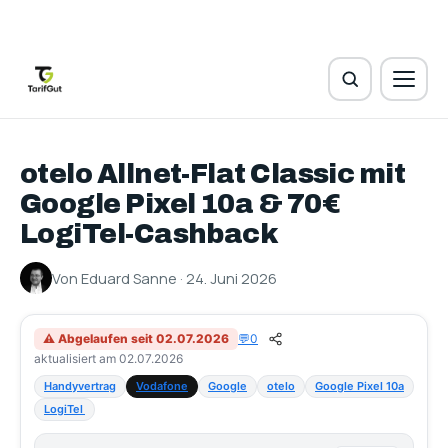
otelo Allnet-Flat Classic mit
Google Pixel 10a & 70€
LogiTel-Cashback
Von Eduard Sanne · 24. Juni 2026
⚠ Abgelaufen seit 02.07.2026
💬
0
aktualisiert am 02.07.2026
Handyvertrag
Vodafone
Google
otelo
Google Pixel 10a
LogiTel