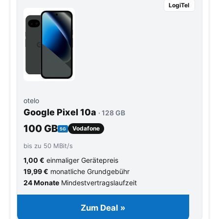
LogiTel
otelo
Google Pixel 10a
· 128 GB
100 GB
Vodafone
5G
bis zu 50 MBit/s
1,00 €
einmaliger Gerätepreis
19,99 €
monatliche Grundgebühr
24 Monate
Mindestvertragslaufzeit
Zum Deal »