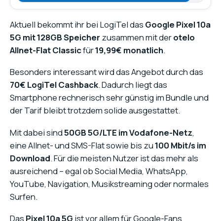
Aktuell bekommt ihr bei LogiTel das
Google Pixel 10a
5G mit 128GB Speicher
zusammen mit der
otelo
Allnet-Flat Classic
für
19,99€ monatlich
.
Besonders interessant wird das Angebot durch das
70€ LogiTel Cashback
. Dadurch liegt das
Smartphone rechnerisch sehr günstig im Bundle und
der Tarif bleibt trotzdem solide ausgestattet.
Mit dabei sind
50GB 5G/LTE im Vodafone-Netz
,
eine Allnet- und SMS-Flat sowie bis zu
100 Mbit/s im
Download
. Für die meisten Nutzer ist das mehr als
ausreichend – egal ob Social Media, WhatsApp,
YouTube, Navigation, Musikstreaming oder normales
Surfen.
Das
Pixel 10a 5G
ist vor allem für Google-Fans