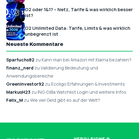
O2 oder 1&1? – Netz, Tarife & was wirklich besser
ist?
O2 Unlimited Data: Tarife, Limits & was wirklich
unbegrenzt ist
Neueste Kommentare
Sparfuchs82
zu Kann man bei Amazon mit Klarna bezahlen?
finanz_nerd
zu Validierung Bedeutung und
Anwendungsbereiche
GreenInvestor92
zu Ecoligo Erfahrungen & Investments
MarkusH23
zu ING-DiBa Watchlist Login und weitere Infos
Felix_M
zu Wie viel Geld gibt es auf der Welt?