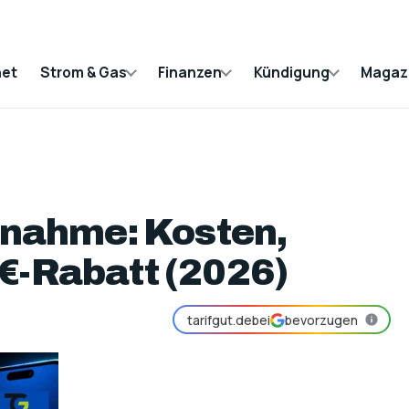
net
Strom & Gas
Finanzen
Kündigung
Magaz
nahme: Kosten,
3€-Rabatt (2026)
tarifgut.de
bei
bevorzugen