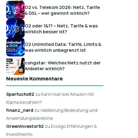
O2 vs. Telekom 2026: Netz, Tarife
& DSL – wer gewinnt wirklich?
O2 oder 1&1? – Netz, Tarife & was
wirklich besser ist?
O2 Unlimited Data: Tarife, Limits &
was wirklich unbegrenzt ist
congstar: Welches Netz nutzt der
Anbieter wirklich?
Neueste Kommentare
Sparfuchs82
zu Kann man bei Amazon mit
Klarna bezahlen?
finanz_nerd
zu Validierung Bedeutung und
Anwendungsbereiche
GreenInvestor92
zu Ecoligo Erfahrungen &
Investments