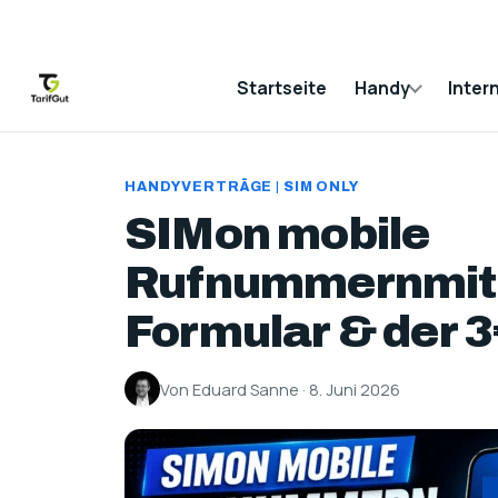
Startseite
Handy
Inter
HANDYVERTRÄGE
|
SIM ONLY
SIMon mobile
Rufnummernmit
Formular & der 
Von Eduard Sanne · 8. Juni 2026