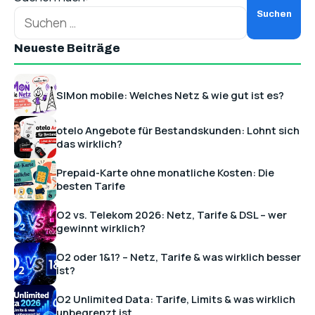
Neueste Beiträge
SIMon mobile: Welches Netz & wie gut ist es?
otelo Angebote für Bestandskunden: Lohnt sich
das wirklich?
Prepaid-Karte ohne monatliche Kosten: Die
besten Tarife
O2 vs. Telekom 2026: Netz, Tarife & DSL – wer
gewinnt wirklich?
O2 oder 1&1? – Netz, Tarife & was wirklich besser
ist?
O2 Unlimited Data: Tarife, Limits & was wirklich
unbegrenzt ist