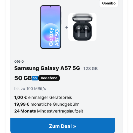
Gomibo
+
otelo
Samsung Galaxy A57 5G
· 128 GB
50 GB
Vodafone
5G
bis zu 100 MBit/s
1,00 €
einmaliger Gerätepreis
19,99 €
monatliche Grundgebühr
24 Monate
Mindestvertragslaufzeit
Zum Deal »