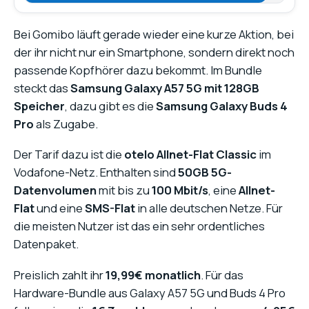
Bei Gomibo läuft gerade wieder eine kurze Aktion, bei
der ihr nicht nur ein Smartphone, sondern direkt noch
passende Kopfhörer dazu bekommt. Im Bundle
steckt das
Samsung Galaxy A57 5G mit 128GB
Speicher
, dazu gibt es die
Samsung Galaxy Buds 4
Pro
als Zugabe.
Der Tarif dazu ist die
otelo Allnet-Flat Classic
im
Vodafone-Netz. Enthalten sind
50GB 5G-
Datenvolumen
mit bis zu
100 Mbit/s
, eine
Allnet-
Flat
und eine
SMS-Flat
in alle deutschen Netze. Für
die meisten Nutzer ist das ein sehr ordentliches
Datenpaket.
Preislich zahlt ihr
19,99€ monatlich
. Für das
Hardware-Bundle aus Galaxy A57 5G und Buds 4 Pro