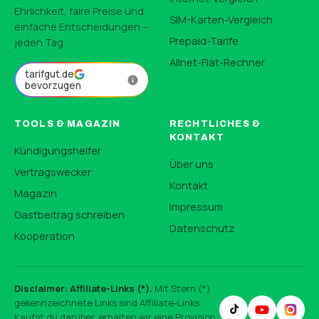
Ehrlichkeit, faire Preise und
SIM-Karten-Vergleich
einfache Entscheidungen –
Prepaid-Tarife
jeden Tag.
Allnet-Flat-Rechner
tarifgut.de
bevorzugen
TOOLS & MAGAZIN
RECHTLICHES &
KONTAKT
Kündigungshelfer
Über uns
Vertragswecker
Kontakt
Magazin
Impressum
Gastbeitrag schreiben
Datenschutz
Kooperation
Disclaimer: Affiliate-Links (*).
Mit Stern (*)
gekennzeichnete Links sind Affiliate-Links.
Kaufst du darüber, erhalten wir eine Provision