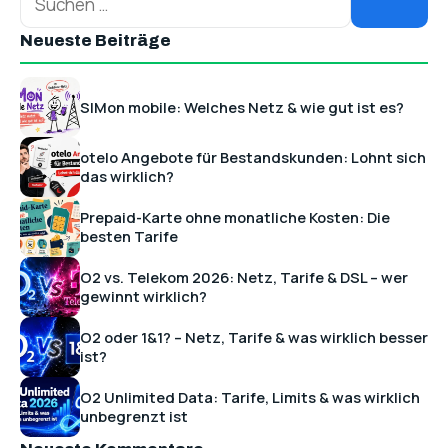
Neueste Beiträge
SIMon mobile: Welches Netz & wie gut ist es?
otelo Angebote für Bestandskunden: Lohnt sich
das wirklich?
Prepaid-Karte ohne monatliche Kosten: Die
besten Tarife
O2 vs. Telekom 2026: Netz, Tarife & DSL – wer
gewinnt wirklich?
O2 oder 1&1? – Netz, Tarife & was wirklich besser
ist?
O2 Unlimited Data: Tarife, Limits & was wirklich
unbegrenzt ist