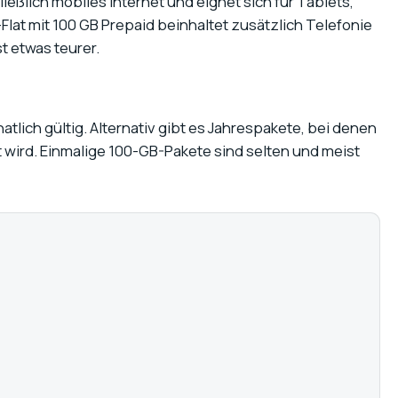
ließlich mobiles Internet und eignet sich für Tablets,
Flat mit 100 GB Prepaid beinhaltet zusätzlich Telefonie
t etwas teurer.
tlich gültig. Alternativ gibt es Jahrespakete, bei denen
 wird. Einmalige 100-GB-Pakete sind selten und meist