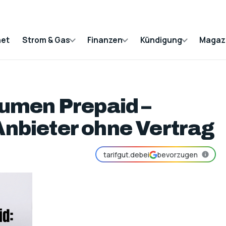
net
Strom & Gas
Finanzen
Kündigung
Magaz
umen Prepaid –
 Anbieter ohne Vertrag
tarifgut.de
bei
bevorzugen