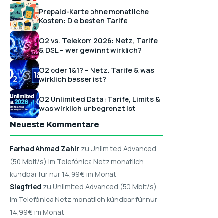
Prepaid-Karte ohne monatliche
Kosten: Die besten Tarife
O2 vs. Telekom 2026: Netz, Tarife
& DSL – wer gewinnt wirklich?
O2 oder 1&1? – Netz, Tarife & was
wirklich besser ist?
O2 Unlimited Data: Tarife, Limits &
was wirklich unbegrenzt ist
Neueste Kommentare
Farhad Ahmad Zahir
zu Unlimited Advanced
(50 Mbit/s) im Telefónica Netz monatlich
kündbar für nur 14,99€ im Monat
Siegfried
zu Unlimited Advanced (50 Mbit/s)
im Telefónica Netz monatlich kündbar für nur
14,99€ im Monat