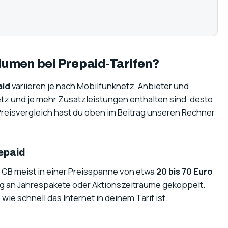
umen bei Prepaid-Tarifen?
aid
variieren je nach Mobilfunknetz, Anbieter und
Netz und je mehr Zusatzleistungen enthalten sind, desto
n Preisvergleich hast du oben im Beitrag unseren Rechner
epaid
0 GB meist in einer Preisspanne von etwa
20 bis 70 Euro
ig an Jahrespakete oder Aktionszeiträume gekoppelt.
ie schnell das Internet in deinem Tarif ist.