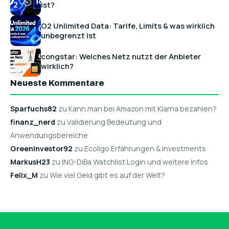
ist?
O2 Unlimited Data: Tarife, Limits & was wirklich
unbegrenzt ist
congstar: Welches Netz nutzt der Anbieter
wirklich?
Neueste Kommentare
Sparfuchs82
zu Kann man bei Amazon mit Klarna bezahlen?
finanz_nerd
zu Validierung Bedeutung und
Anwendungsbereiche
GreenInvestor92
zu Ecoligo Erfahrungen & Investments
MarkusH23
zu ING-DiBa Watchlist Login und weitere Infos
Felix_M
zu Wie viel Geld gibt es auf der Welt?