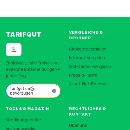
VERGLEICHE &
TARIFGUT
RECHNER
Girokontovergleich
Internet-Vergleich
Ehrlichkeit, faire Preise und
SIM-Karten-Vergleich
einfache Entscheidungen –
Prepaid-Tarife
jeden Tag.
Allnet-Flat-Rechner
tarifgut.de
bevorzugen
TOOLS & MAGAZIN
RECHTLICHES &
KONTAKT
Kündigungshelfer
Über uns
Vertragswecker