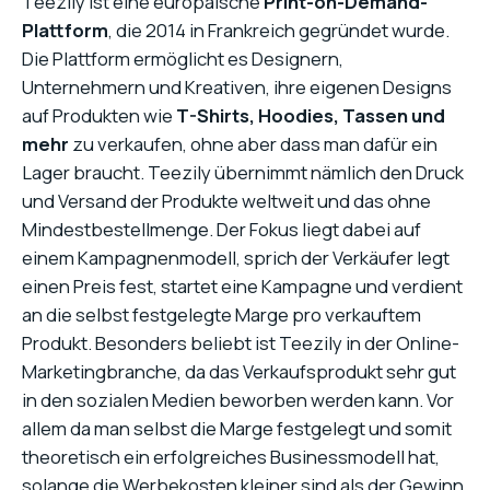
Teezily ist eine europäische
Print-on-Demand-
Plattform
, die 2014 in Frankreich gegründet wurde.
Die Plattform ermöglicht es Designern,
Unternehmern und Kreativen, ihre eigenen Designs
auf Produkten wie
T-Shirts, Hoodies, Tassen und
mehr
zu verkaufen, ohne aber dass man dafür ein
Lager braucht. Teezily übernimmt nämlich den Druck
und Versand der Produkte weltweit und das ohne
Mindestbestellmenge. Der Fokus liegt dabei auf
einem Kampagnenmodell, sprich der Verkäufer legt
einen Preis fest, startet eine Kampagne und verdient
an die selbst festgelegte Marge pro verkauftem
Produkt. Besonders beliebt ist Teezily in der Online-
Marketingbranche, da das Verkaufsprodukt sehr gut
in den sozialen Medien beworben werden kann. Vor
allem da man selbst die Marge festgelegt und somit
theoretisch ein erfolgreiches Businessmodell hat,
solange die Werbekosten kleiner sind als der Gewinn.