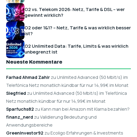
O2 vs. Telekom 2026: Netz, Tarife & DSL – wer
gewinnt wirklich?
O2 oder 1&1? – Netz, Tarife & was wirklich besser
ist?
O2 Unlimited Data: Tarife, Limits & was wirklich
unbegrenzt ist
Neueste Kommentare
Farhad Ahmad Zahir
zu Unlimited Advanced (50 Mbit/s) im
Telefónica Netz monatlich kündbar für nur 14,99€ im Monat
Siegfried
zu Unlimited Advanced (50 Mbit/s) im Telefónica
Netz monatlich kündbar für nur 14,99€ im Monat
Sparfuchs82
zu Kann man bei Amazon mit Klarna bezahlen?
finanz_nerd
zu Validierung Bedeutung und
Anwendungsbereiche
GreenInvestor92
zu Ecoligo Erfahrungen & Investments