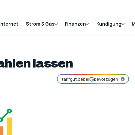
Internet
Strom & Gas
Finanzen
Kündigung
M
ahlen lassen
tarifgut.de
bei
bevorzugen