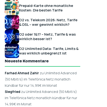
Prepaid-Karte ohne monatliche
Kosten: Die besten Tarife
O2 vs. Telekom 2026: Netz, Tarife
& DSL – wer gewinnt wirklich?
O2 oder 1&1? – Netz, Tarife & was
wirklich besser ist?
O2 Unlimited Data: Tarife, Limits &
was wirklich unbegrenzt ist
Neueste Kommentare
Farhad Ahmad Zahir
zu Unlimited Advanced
(50 Mbit/s) im Telefónica Netz monatlich
kündbar für nur 14,99€ im Monat
Siegfried
zu Unlimited Advanced (50 Mbit/s)
im Telefónica Netz monatlich kündbar für nur
14,99€ im Monat