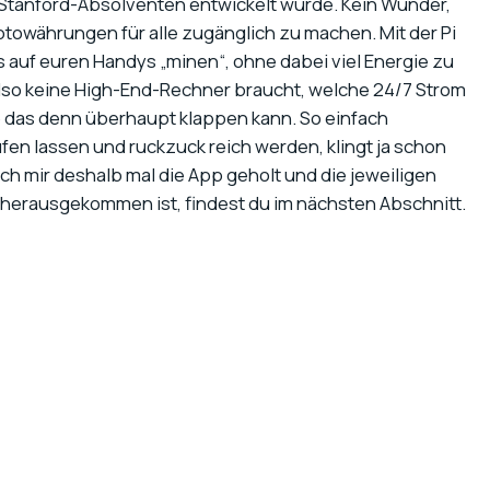
 Stanford-Absolventen entwickelt wurde. Kein Wunder,
 Kryptowährungen für alle zugänglich zu machen. Mit der Pi
s auf euren Handys „minen“, ohne dabei viel Energie zu
 also keine High-End-Rechner braucht, welche 24/7 Strom
ob das denn überhaupt klappen kann. So einfach
n lassen und ruckzuck reich werden, klingt ja schon
ich mir deshalb mal die App geholt und die jeweiligen
erausgekommen ist, findest du im nächsten Abschnitt.