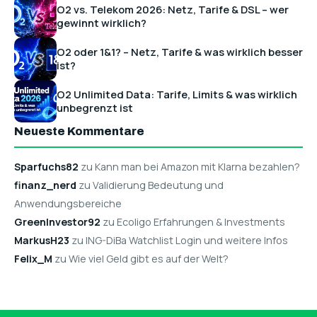
O2 vs. Telekom 2026: Netz, Tarife & DSL – wer
gewinnt wirklich?
O2 oder 1&1? – Netz, Tarife & was wirklich besser
ist?
O2 Unlimited Data: Tarife, Limits & was wirklich
unbegrenzt ist
Neueste Kommentare
Sparfuchs82
zu Kann man bei Amazon mit Klarna bezahlen?
finanz_nerd
zu Validierung Bedeutung und
Anwendungsbereiche
GreenInvestor92
zu Ecoligo Erfahrungen & Investments
MarkusH23
zu ING-DiBa Watchlist Login und weitere Infos
Felix_M
zu Wie viel Geld gibt es auf der Welt?