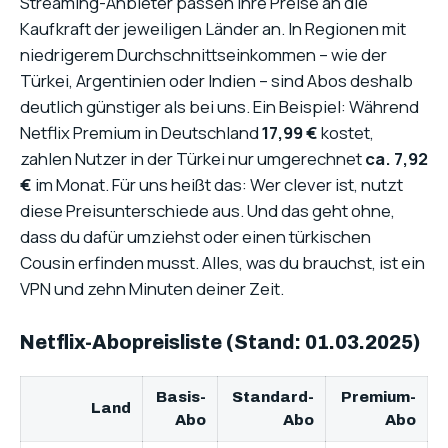
Streaming-Anbieter passen ihre Preise an die
Kaufkraft der jeweiligen Länder an. In Regionen mit
niedrigerem Durchschnittseinkommen – wie der
Türkei, Argentinien oder Indien – sind Abos deshalb
deutlich günstiger als bei uns. Ein Beispiel: Während
Netflix Premium in Deutschland
17,99 €
kostet,
zahlen Nutzer in der Türkei nur umgerechnet
ca. 7,92
€
im Monat. Für uns heißt das: Wer clever ist, nutzt
diese Preisunterschiede aus. Und das geht ohne,
dass du dafür umziehst oder einen türkischen
Cousin erfinden musst. Alles, was du brauchst, ist ein
VPN und zehn Minuten deiner Zeit.
Netflix-Abopreisliste (Stand: 01.03.2025)
Basis-
Standard-
Premium-
Land
Abo
Abo
Abo