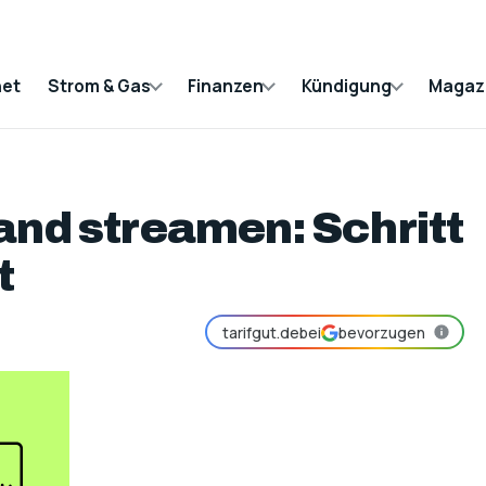
net
Strom & Gas
Finanzen
Kündigung
Magaz
and streamen: Schritt
t
tarifgut.de
bei
bevorzugen