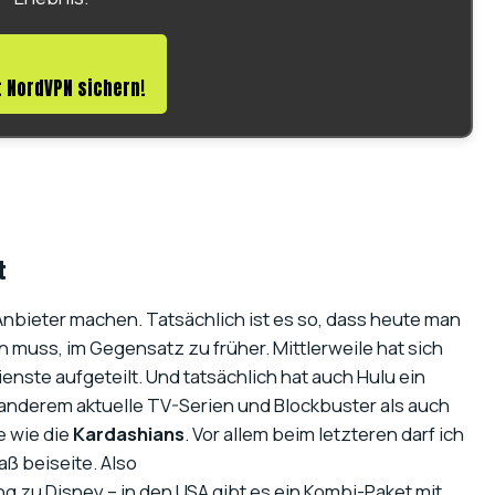
 NordVPN sichern!
t
 Anbieter machen. Tatsächlich ist es so, dass heute man
n muss, im Gegensatz zu früher. Mittlerweile hat sich
nste aufgeteilt. Und tatsächlich hat auch Hulu ein
r anderem aktuelle TV-Serien und Blockbuster als auch
e wie die
Kardashians
. Vor allem beim letzteren darf ich
ß beiseite. Also
ng zu Disney – in den USA gibt es ein Kombi-Paket mit