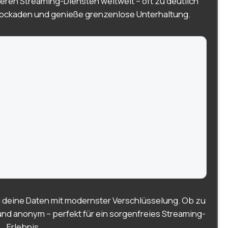
eren Streaming-Diensten weltweit – oft zu deutlich
ockaden und genieße grenzenlose Unterhaltung.
 deine Daten mit modernster Verschlüsselung. Ob zu
und anonym – perfekt für ein sorgenfreies Streaming-
Erlebnis.