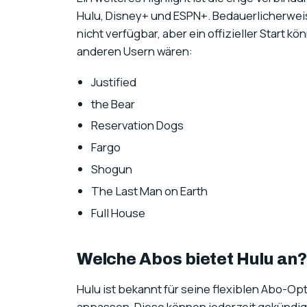
Hulu, Disney+ und ESPN+. Bedauerlicherweis
nicht verfügbar, aber ein offizieller Start 
anderen Usern wären:
Justified
the Bear
Reservation Dogs
Fargo
Shogun
The Last Man on Earth
Full House
Welche Abos bietet Hulu an?
Hulu ist bekannt für seine flexiblen Abo-Op
anpassen. Diese können jederzeit gekündigt