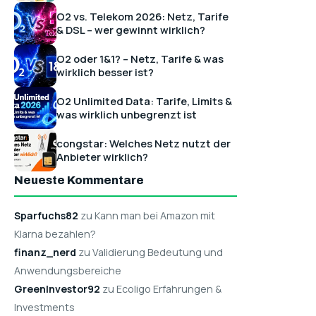
O2 vs. Telekom 2026: Netz, Tarife
& DSL – wer gewinnt wirklich?
O2 oder 1&1? – Netz, Tarife & was
wirklich besser ist?
O2 Unlimited Data: Tarife, Limits &
was wirklich unbegrenzt ist
congstar: Welches Netz nutzt der
Anbieter wirklich?
Neueste Kommentare
Sparfuchs82
zu Kann man bei Amazon mit
Klarna bezahlen?
finanz_nerd
zu Validierung Bedeutung und
Anwendungsbereiche
GreenInvestor92
zu Ecoligo Erfahrungen &
Investments