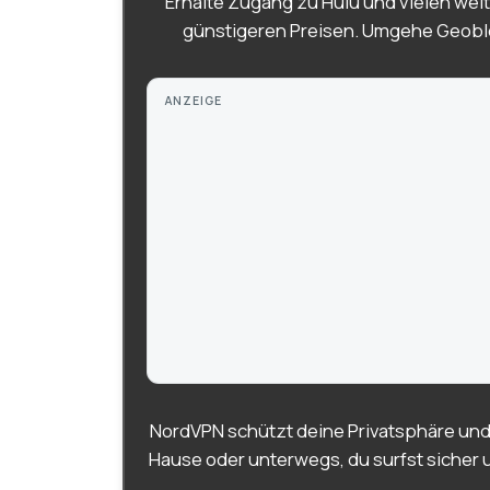
Erhalte Zugang zu Hulu und vielen weit
günstigeren Preisen. Umgehe Geobl
ANZEIGE
NordVPN schützt deine Privatsphäre und
Hause oder unterwegs, du surfst sicher 