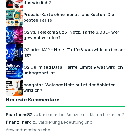
das wirklich?
Prepaid-Karte ohne monatliche Kosten: Die
besten Tarife
O2 vs. Telekom 2026: Netz, Tarife & DSL – wer
gewinnt wirklich?
O2 oder 1&1? – Netz, Tarife & was wirklich besser
ist?
O2 Unlimited Data: Tarife, Limits & was wirklich
unbegrenzt ist
congstar: Welches Netz nutzt der Anbieter
wirklich?
Neueste Kommentare
Sparfuchs82
zu Kann man bei Amazon mit Klarna bezahlen?
finanz_nerd
zu Validierung Bedeutung und
Anwendungsbereiche