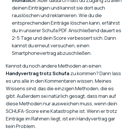
monatlich
. Aber dadurch hast du Zugang zu allen
deinen Einträgen und kannst sie dort auch
rauslöschen und reklamieren. Wie du die
entsprechenden Einträge löschen kann, erfährst
du in unserer Schufa PDF. Anschließend dauert es
2-5 Tage und dein Score verbessert sich. Dann
kannst du erneut versuchen, einen
Smartphonevertrag abzuschließen.
Kennst du noch andere Methoden an einen
Handyvertrag trotz Schufa
zu kommen? Dann lass
es uns alle in den Kommentaren wissen. Meines
Wissens sind, das die einzigen Methoden, die es
gibt. Außerdem sei natürlich gesagt, dass man auf
diese Methoden nur ausweichen muss, wenn dein
SCHUFA-Score eine Katastrophe ist. Wenn er trotz
Einträge im Rahmen liegt, ist ein Handyvertrag gar
kein Problem.