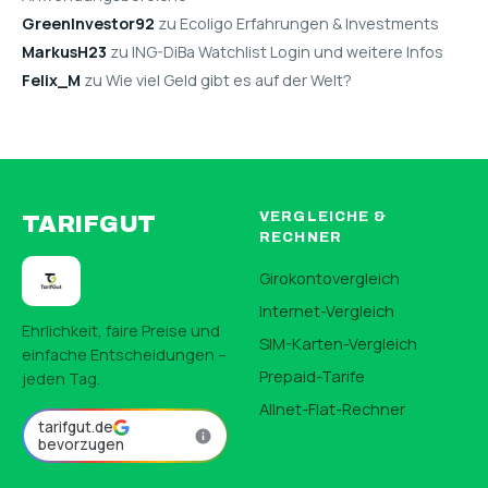
GreenInvestor92
zu Ecoligo Erfahrungen & Investments
MarkusH23
zu ING-DiBa Watchlist Login und weitere Infos
Felix_M
zu Wie viel Geld gibt es auf der Welt?
VERGLEICHE &
TARIFGUT
RECHNER
Girokontovergleich
Internet-Vergleich
Ehrlichkeit, faire Preise und
SIM-Karten-Vergleich
einfache Entscheidungen –
Prepaid-Tarife
jeden Tag.
Allnet-Flat-Rechner
tarifgut.de
bevorzugen