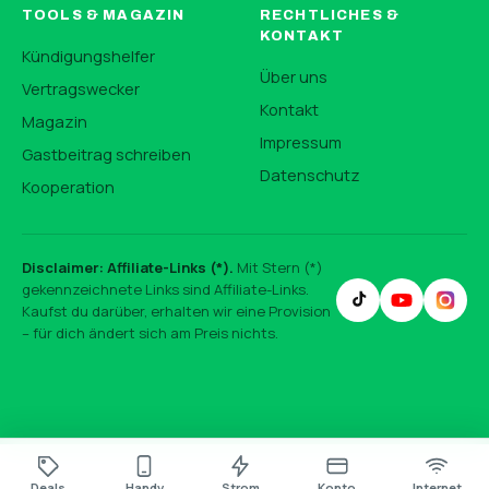
TOOLS & MAGAZIN
RECHTLICHES &
KONTAKT
Kündigungshelfer
Über uns
Vertragswecker
Kontakt
Magazin
Impressum
Gastbeitrag schreiben
Datenschutz
Kooperation
Disclaimer: Affiliate-Links (*).
Mit Stern (*)
gekennzeichnete Links sind Affiliate-Links.
Kaufst du darüber, erhalten wir eine Provision
– für dich ändert sich am Preis nichts.
Deals
Handy
Strom
Konto
Internet