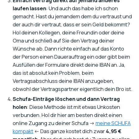
Einfach Vertrag direkt auf jemand anderes
laufen lassen
: Und auch das habe ich schon
gemacht. Hast du jemandem dem du vertraust und
der auch dir vertraut, dass er sein Geld bekommt?
Hol deinen Kollegen, deine Freundin oder deine
Oma und schließ auf Sie den Vertrag deiner
Wünsche ab. Dann richte einfach auf das Konto
der Person einen Dauerauftrag ein oder gibt beim
Ausfüllen der Formulare direkt deine IBAN an. Ja,
das ist absolut kein Problem, beim
Vertragsabschluss deine IBAN anzugeben,
obwohl der Vertragspartner eigentlich dein Bro ist.
Schufa-Einträge löschen und dann Vertrag
holen
: Diese Methode ist mit etwas Unkosten
verbunden. Hol dir hier am besten direkt einen
online Zugang zu deiner Schufa ->
meine SCHUFA
kompakt
<- Das ganze kostet dich zwar
4,95 €