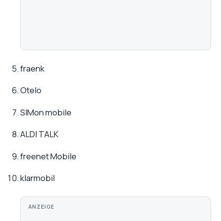
fraenk
Otelo
SIMon mobile
ALDI TALK
freenet Mobile
klarmobil
ANZEIGE