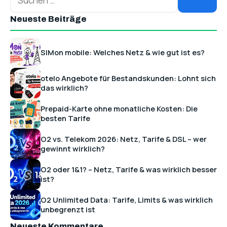
Neueste Beiträge
SIMon mobile: Welches Netz & wie gut ist es?
otelo Angebote für Bestandskunden: Lohnt sich
das wirklich?
Prepaid-Karte ohne monatliche Kosten: Die
besten Tarife
O2 vs. Telekom 2026: Netz, Tarife & DSL – wer
gewinnt wirklich?
O2 oder 1&1? – Netz, Tarife & was wirklich besser
ist?
O2 Unlimited Data: Tarife, Limits & was wirklich
unbegrenzt ist
Neueste Kommentare