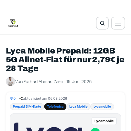
Lyca Mobile Prepaid: 12GB
5G Allnet-Flat für nur 2,79€ je
28 Tage
Von Farhad Ahmad Zahir · 15. Juni 2026
💬
0
aktualisiert am 06.08.2026
Prepaid SIM-Karte
Telefónica
Lyca Mobile
Lycamobile
Lycamobile