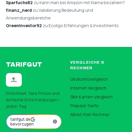
Sparfuchs82
zu Kann man bei Amazon mit Klarna bezahlen?
finanz_nerd
zu Validierung Bedeutung und
Anwendungsbereiche
GreenInvestor92
zu Ecoligo Erfahrungen & Investments
VERGLEICHE &
TARIFGUT
RECHNER
Girokontovergleich
Internet-Vergleich
Ehrlichkeit, faire Preise und
SIM-Karten-Vergleich
einfache Entscheidungen –
Prepaid-Tarife
jeden Tag.
Allnet-Flat-Rechner
tarifgut.de
bevorzugen