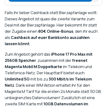
Falls ihr lieber Cashback statt Bierzapfanlage wollt:
Dieses Angebot ist quasi die zweite Variante zum
Deal mit der Bierzapfanlage. Hier bekommt ihr statt
der Zugabe einen
80€ Online-Bonus
, den ihr euch
als
Cashback auf euer Bankkonto auszahlen
lassen könnt
.
Zum Angebot gehört das
iPhone 17 Pro Max mit
256GB Speicher
zusammen mit der
freenet
Magenta Mobil M Doppelkarte
im Telekom und
Telefonica-Netz. Der Haupttarif bietet euch
Unlimited 5G
mit bis zu
300 Mbit/s im Telekom
Netz
. Dank einer WM Aktion erhaltet ihr für den
Magenta M Tarif für die ersten 24 Monate statt 50 GB,
unbegrenztes Datenvolumen! Zusätzlich ist eine
zweite SIM-Karte mit
10GB Datenvolumen im