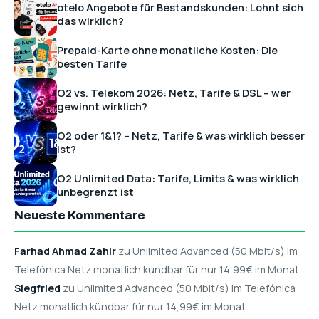
otelo Angebote für Bestandskunden: Lohnt sich
das wirklich?
Prepaid-Karte ohne monatliche Kosten: Die
besten Tarife
O2 vs. Telekom 2026: Netz, Tarife & DSL – wer
gewinnt wirklich?
O2 oder 1&1? – Netz, Tarife & was wirklich besser
ist?
O2 Unlimited Data: Tarife, Limits & was wirklich
unbegrenzt ist
Neueste Kommentare
Farhad Ahmad Zahir
zu Unlimited Advanced (50 Mbit/s) im
Telefónica Netz monatlich kündbar für nur 14,99€ im Monat
Siegfried
zu Unlimited Advanced (50 Mbit/s) im Telefónica
Netz monatlich kündbar für nur 14,99€ im Monat