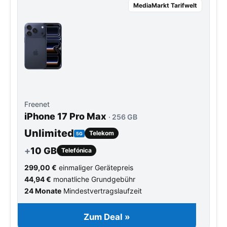
MediaMarkt Tarifwelt
Freenet
iPhone 17 Pro Max
· 256 GB
Unlimited
Telekom
5G
+
10 GB
Telefónica
299,00 €
einmaliger Gerätepreis
44,94 €
monatliche Grundgebühr
24 Monate
Mindestvertragslaufzeit
Zum Deal »