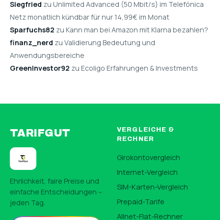
Siegfried
zu Unlimited Advanced (50 Mbit/s) im Telefónica
Netz monatlich kündbar für nur 14,99€ im Monat
Sparfuchs82
zu Kann man bei Amazon mit Klarna bezahlen?
finanz_nerd
zu Validierung Bedeutung und
Anwendungsbereiche
GreenInvestor92
zu Ecoligo Erfahrungen & Investments
VERGLEICHE &
TARIFGUT
RECHNER
Girokontovergleich
Internet-Vergleich
Ehrlichkeit, faire Preise und
SIM-Karten-Vergleich
einfache Entscheidungen –
Prepaid-Tarife
jeden Tag.
Allnet-Flat-Rechner