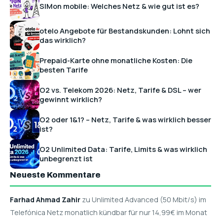
SIMon mobile: Welches Netz & wie gut ist es?
otelo Angebote für Bestandskunden: Lohnt sich
das wirklich?
Prepaid-Karte ohne monatliche Kosten: Die
besten Tarife
O2 vs. Telekom 2026: Netz, Tarife & DSL – wer
gewinnt wirklich?
O2 oder 1&1? – Netz, Tarife & was wirklich besser
ist?
O2 Unlimited Data: Tarife, Limits & was wirklich
unbegrenzt ist
Neueste Kommentare
Farhad Ahmad Zahir
zu Unlimited Advanced (50 Mbit/s) im
Telefónica Netz monatlich kündbar für nur 14,99€ im Monat