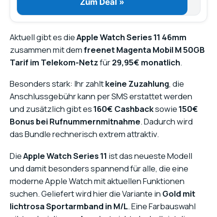
Zum Deal »
Aktuell gibt es die
Apple Watch Series 11 46mm
zusammen mit dem
freenet Magenta Mobil M 50GB
Tarif im Telekom-Netz
für
29,95€ monatlich
.
Besonders stark: Ihr zahlt
keine Zuzahlung
, die
Anschlussgebühr kann per SMS erstattet werden
und zusätzlich gibt es
160€ Cashback
sowie
150€
Bonus bei Rufnummernmitnahme
. Dadurch wird
das Bundle rechnerisch extrem attraktiv.
Die
Apple Watch Series 11
ist das neueste Modell
und damit besonders spannend für alle, die eine
moderne Apple Watch mit aktuellen Funktionen
suchen. Geliefert wird hier die Variante in
Gold mit
lichtrosa Sportarmband in M/L
. Eine Farbauswahl