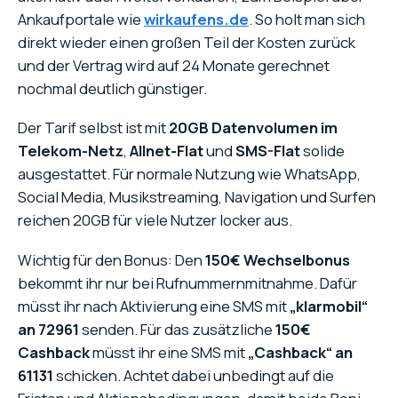
Ankaufportale wie
wirkaufens.de
. So holt man sich
direkt wieder einen großen Teil der Kosten zurück
und der Vertrag wird auf 24 Monate gerechnet
nochmal deutlich günstiger.
Der Tarif selbst ist mit
20GB Datenvolumen im
Telekom-Netz
,
Allnet-Flat
und
SMS-Flat
solide
ausgestattet. Für normale Nutzung wie WhatsApp,
Social Media, Musikstreaming, Navigation und Surfen
reichen 20GB für viele Nutzer locker aus.
Wichtig für den Bonus: Den
150€ Wechselbonus
bekommt ihr nur bei Rufnummernmitnahme. Dafür
müsst ihr nach Aktivierung eine SMS mit
„klarmobil“
an 72961
senden. Für das zusätzliche
150€
Cashback
müsst ihr eine SMS mit
„Cashback“ an
61131
schicken. Achtet dabei unbedingt auf die