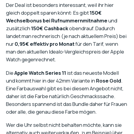
Der Deal ist besonders interessant, weil ihr hier
gleich doppelt sparen könnt: Es gibt
150€
Wechselbonus bei Rufnummernmitnahme
und
zusätzlich
150€ Cashback
obendrauf. Dadurch
landet man rechnerisch (je nach aktuellem Preis) bei
nur
0,95€ effektiv pro Monat
für den Tarif, wenn
man den aktuellen Idealo-Vergleichspreis der Apple
Watch gegenrechnet.
Die
Apple Watch Series 11
ist das neueste Modell
und kommt hier in der 42mm Variante in
Rose Gold
.
Eine Farbauswahl gibt es bei diesem Angebot nicht,
daher ist die Farbe natürlich Geschmackssache.
Besonders spannend ist das Bundle daher für Frauen
oder alle, die genau diese Farbe mögen.
Wer die Uhr selbst nicht behalten möchte, kann sie
alternativ auch weiterverkaufen, zum Beispiel über