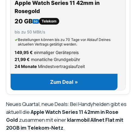
Apple Watch Series 11 42mm in
Rosegold
20 GB
Telekom
5G
bis zu 50 MBit/s
✓
Bestellungen können bis zu 70 Tage vor Ablauf Deines
aktuellen Vertrags getätigt werden.
149,95 €
einmaliger Gerätepreis
21,99 €
monatliche Grundgebühr
24 Monate
Mindestvertragslaufzeit
Zum Deal »
Neues Quartal, neue Deals: Bei Handyhelden gibt es
aktuell die
Apple Watch Series 11 42mm in Rose
Gold
zusammen mit einer
klarmobil Allnet Flat mit
20GB im Telekom-Netz
.