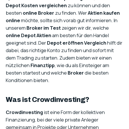
Depot Kosten vergleichen
zu können und den
besten
online Broker
zu finden. Wer
Aktien kaufen
online
möchte, sollte sich vorab gut informieren. In
unserem
Broker im Test
zeigen wir dir, welche
online Depot Aktien
am besten für den Handel
geeignet sind. Der
Depot eröffnen Vergleich
hilft dir
dabei, das richtige Konto zu finden und sofort mit
dem Trading zu starten. Zudem bieten wir einen
nützlichen
Finanztipp
, wie du als Einsteiger am
besten startest und welche
Broker
die besten
Konditionen bieten.
Was ist Crowdinvesting?
Crowdinvesting
ist eine Form der kollektiven
Finanzierung, bei der viele private Anleger
gemeinsam in Projekte oder Unternehmen