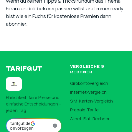
Wenn du keinen Tipps & Tricks rundum das Thema
Finanzen dribbeln verpassen willst und immer ready
bist wie ein Fuchs für kostenlose Prämien dann
abonnier.
VERGLEICHE &
TARIFGUT
RECHNER
Girokontovergleich
Internet-Vergleich
Ehrlichkeit, faire Preise und
SIM-Karten-Vergleich
einfache Entscheidungen –
Prepaid-Tarife
jeden Tag.
Allnet-Flat-Rechner
tarifgut.de
bevorzugen