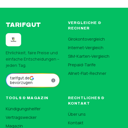
VERGLEICHE &
TARIFGUT
RECHNER
Girokontovergleich
Internet-Vergleich
Ehrlichkeit, faire Preise und
SIM-Karten-Vergleich
einfache Entscheidungen –
Prepaid-Tarife
jeden Tag.
Allnet-Flat-Rechner
tarifgut.de
bevorzugen
TOOLS & MAGAZIN
RECHTLICHES &
KONTAKT
Kündigungshelfer
Über uns
Vertragswecker
Kontakt
Magazin