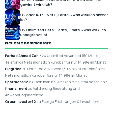
gewinnt wirklich?
O2 oder 1&1? – Netz, Tarife & was wirklich besser
ist?
O2 Unlimited Data: Tarife, Limits & was wirklich
unbegrenzt ist
Neueste Kommentare
Farhad Ahmad Zahir
zu Unlimited Advanced (50 Mbit/s) im
Telefónica Netz monatlich kündbar für nur 14,99€ im Monat
Siegfried
zu Unlimited Advanced (50 Mbit/s) im Telefónica
Netz monatlich kündbar für nur 14,99€ im Monat
Sparfuchs82
zu Kann man bei Amazon mit Klarna bezahlen?
finanz_nerd
zu Validierung Bedeutung und
Anwendungsbereiche
GreenInvestor92
zu Ecoligo Erfahrungen & Investments