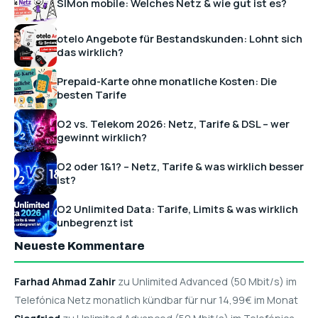
SIMon mobile: Welches Netz & wie gut ist es?
otelo Angebote für Bestandskunden: Lohnt sich
das wirklich?
Prepaid-Karte ohne monatliche Kosten: Die
besten Tarife
O2 vs. Telekom 2026: Netz, Tarife & DSL – wer
gewinnt wirklich?
O2 oder 1&1? – Netz, Tarife & was wirklich besser
ist?
O2 Unlimited Data: Tarife, Limits & was wirklich
unbegrenzt ist
Neueste Kommentare
Farhad Ahmad Zahir
zu Unlimited Advanced (50 Mbit/s) im
Telefónica Netz monatlich kündbar für nur 14,99€ im Monat