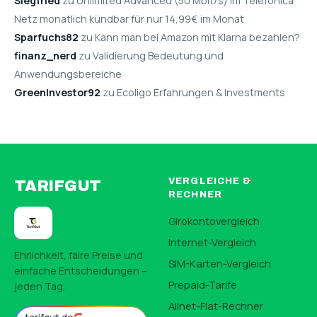
Siegfried
zu Unlimited Advanced (50 Mbit/s) im Telefónica
Netz monatlich kündbar für nur 14,99€ im Monat
Sparfuchs82
zu Kann man bei Amazon mit Klarna bezahlen?
finanz_nerd
zu Validierung Bedeutung und
Anwendungsbereiche
GreenInvestor92
zu Ecoligo Erfahrungen & Investments
VERGLEICHE &
TARIFGUT
RECHNER
Girokontovergleich
Internet-Vergleich
Ehrlichkeit, faire Preise und
SIM-Karten-Vergleich
einfache Entscheidungen –
Prepaid-Tarife
jeden Tag.
Allnet-Flat-Rechner