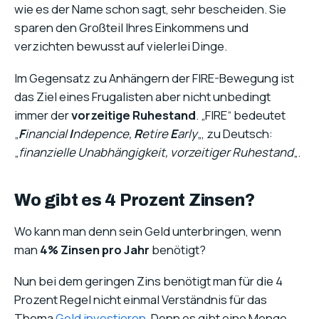
wie es der Name schon sagt, sehr bescheiden. Sie
sparen den Großteil Ihres Einkommens und
verzichten bewusst auf vielerlei Dinge.
Im Gegensatz zu Anhängern der FIRE-Bewegung ist
das Ziel eines Frugalisten aber nicht unbedingt
immer der
vorzeitige Ruhestand
. „FIRE“ bedeutet
„
F
inancial
I
ndepence,
R
etire
E
arly
„, zu Deutsch:
„
finanzielle Unabhängigkeit, vorzeitiger Ruhestand
„.
Wo gibt es 4 Prozent Zinsen?
Wo kann man denn sein Geld unterbringen, wenn
man
4% Zinsen pro Jahr
benötigt?
Nun bei dem geringen Zins benötigt man für die 4
Prozent Regel nicht einmal Verständnis für das
Thema
Geld investieren
. Denn es gibt eine Menge