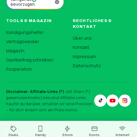
bevorzugen
TOOLS & MAGAZIN
RECHTLICHES &
KONTAKT
Kündigungshelfer
Über uns
Vertragswecker
Kontakt
Magazin
Impressum
Gastbeitrag schreiben
Datenschutz
Kooperation
Disclaimer: Affiliate-Links (*).
Mit Stern (*)
gekennzeichnete Links sind Affiliate-Links.
Kaufst du darüber, erhalten wir eine Provision
– für dich ändert sich am Preis nichts.
Deals
Handy
Strom
Konto
Internet