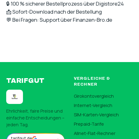
🔒 100 % sicherer Bestellprozess über Digistore24
📩 Sofort-Download nach der Bestellung
💬 Bei Fragen: Support über Finanzen-Bro.de
VERGLEICHE &
TARIFGUT
RECHNER
Girokontovergleich
Internet-Vergleich
Ehrlichkeit, faire Preise und
SIM-Karten-Vergleich
einfache Entscheidungen –
Prepaid-Tarife
jeden Tag.
Allnet-Flat-Rechner
tarifgut.de