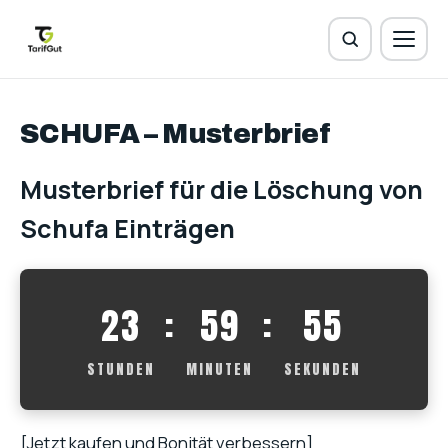
SCHUFA – Musterbrief
Musterbrief für die Löschung von
Schufa Einträgen
23
:
59
:
55
STUNDEN
MINUTEN
SEKUNDEN
[Jetzt kaufen und Bonität verbessern]