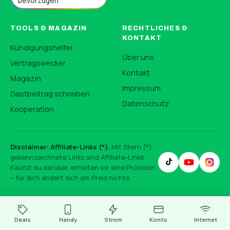
bevorzugen
TOOLS & MAGAZIN
RECHTLICHES &
KONTAKT
Kündigungshelfer
Über uns
Vertragswecker
Kontakt
Magazin
Impressum
Gastbeitrag schreiben
Datenschutz
Kooperation
Disclaimer: Affiliate-Links (*).
Mit Stern (*)
gekennzeichnete Links sind Affiliate-Links.
Kaufst du darüber, erhalten wir eine Provision
– für dich ändert sich am Preis nichts.
Deals
Handy
Strom
Konto
Internet