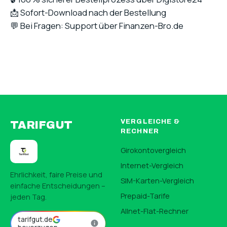
📩 Sofort-Download nach der Bestellung
💬 Bei Fragen: Support über Finanzen-Bro.de
VERGLEICHE &
TARIFGUT
RECHNER
Girokontovergleich
Internet-Vergleich
Ehrlichkeit, faire Preise und
SIM-Karten-Vergleich
einfache Entscheidungen –
Prepaid-Tarife
jeden Tag.
Allnet-Flat-Rechner
tarifgut.de