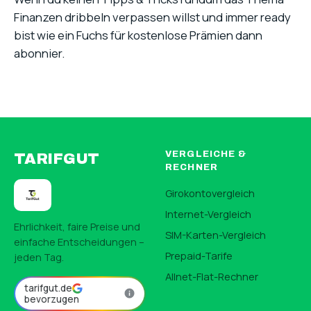
Finanzen dribbeln verpassen willst und immer ready
bist wie ein Fuchs für kostenlose Prämien dann
abonnier.
VERGLEICHE &
TARIFGUT
RECHNER
Girokontovergleich
Internet-Vergleich
Ehrlichkeit, faire Preise und
SIM-Karten-Vergleich
einfache Entscheidungen –
Prepaid-Tarife
jeden Tag.
Allnet-Flat-Rechner
tarifgut.de
bevorzugen