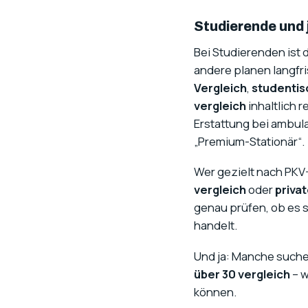
Studierende und
Bei Studierenden ist 
andere planen langfr
Vergleich
,
studentis
vergleich
inhaltlich r
Erstattung bei ambul
„Premium-Stationär“.
Wer gezielt nach PKV-
vergleich
oder
priva
genau prüfen, ob es
handelt.
Und ja: Manche suche
über 30 vergleich
– w
können.