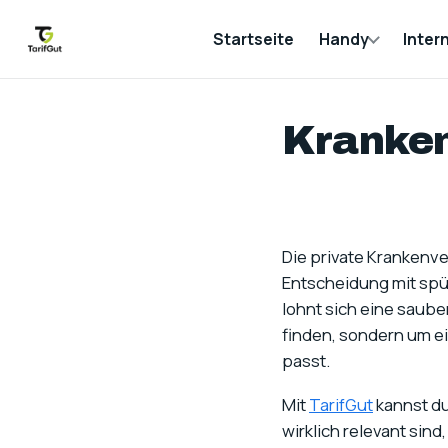
Startseite
Handy
Inter
Kranken
Die private Krankenver
Entscheidung mit spü
lohnt sich eine saube
finden, sondern um ei
passt.
Mit
TarifGut
kannst du
wirklich relevant sin