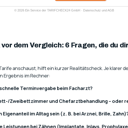
vor dem Vergleich: 6 Fragen, die du dir
arife anschaust, hilft ein kurzer Realitätscheck. Je klarer 
in Ergebnis im Rechner:
ir schnelle Terminvergabe beim Facharzt?
ett-/Zweibettzimmer und Chefarztbehandlung – oder r
Eigenanteil im Alltag sein (z. B. bei Arznei, Brille, Zahn)
e Leistungen bei Zähnen (Implantate, Inlays, Prophylaxe