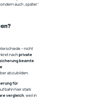
 sondern auch „später“
uen?
nterschiede – nicht
onkret nach
private
rsicherung beamte
fe
auber abzubilden.
herung für
ufbahn hier stark
re vergleich
, weil in