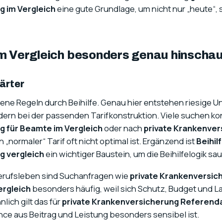
 im Vergleich
eine gute Grundlage, um nicht nur „heute“,
im Vergleich besonders genau hinscha
ärter
ene Regeln durch Beihilfe. Genau hier entstehen riesige U
dern bei der passenden Tarifkonstruktion. Viele suchen k
 für Beamte im Vergleich
oder nach
private Krankenve
ein „normaler“ Tarif oft nicht optimal ist. Ergänzend ist
Beihil
g vergleich
ein wichtiger Baustein, um die Beihilfelogik s
 Berufsleben sind Suchanfragen wie
private Krankenversic
rgleich
besonders häufig, weil sich Schutz, Budget und La
lich gilt das für
private Krankenversicherung Referenda
nce aus Beitrag und Leistung besonders sensibel ist.