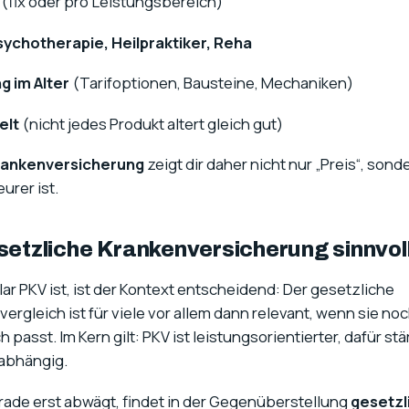
(fix oder pro Leistungsbereich)
ychotherapie, Heilpraktiker, Reha
g im Alter
(Tarifoptionen, Bausteine, Mechaniken)
elt
(nicht jedes Produkt altert gleich gut)
krankenversicherung
zeigt dir daher nicht nur „Preis“, son
urer ist.
esetzliche Krankenversicherung sinnvol
lar PKV ist, ist der Kontext entscheidend: Der gesetzliche
rgleich ist für viele vor allem dann relevant, wenn sie no
passt. Im Kern gilt: PKV ist leistungsorientierter, dafür st
 abhängig.
rade erst abwägt, findet in der Gegenüberstellung
gesetzl