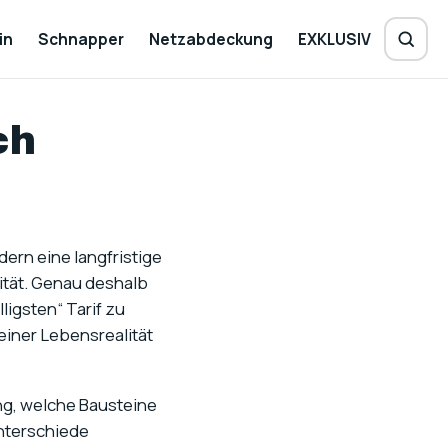
in
Schnapper
Netzabdeckung
EXKLUSIV
ch
dern eine langfristige
ität. Genau deshalb
ligsten“ Tarif zu
einer Lebensrealität
ng, welche Bausteine
Unterschiede