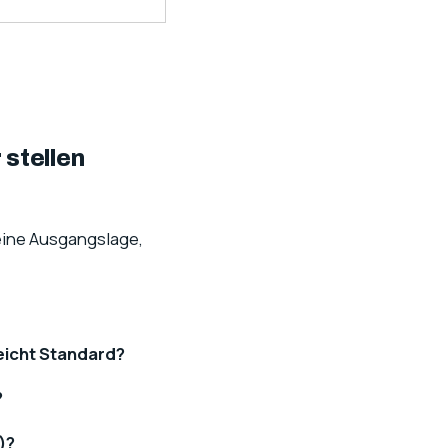
 stellen
deine Ausgangslage,
eicht Standard?
?
)?