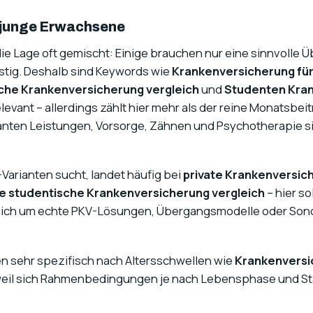
 junge Erwachsene
die Lage oft gemischt: Einige brauchen nur eine sinnvolle
istig. Deshalb sind Keywords wie
Krankenversicherung für
che Krankenversicherung vergleich
und
Studenten Kra
elevant – allerdings zählt hier mehr als der reine Monatsbeit
anten Leistungen, Vorsorge, Zähnen und Psychotherapie sin
Varianten sucht, landet häufig bei
private Krankenversic
te studentische Krankenversicherung vergleich
– hier s
 sich um echte PKV-Lösungen, Übergangsmodelle oder Son
n sehr spezifisch nach Altersschwellen wie
Krankenversi
eil sich Rahmenbedingungen je nach Lebensphase und St