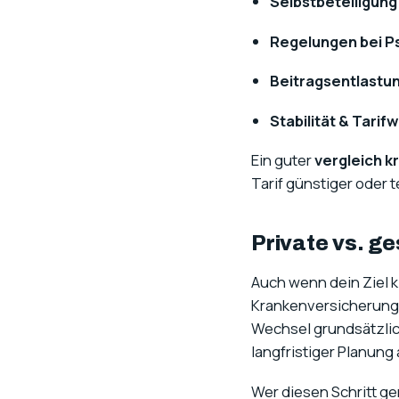
Selbstbeteiligung
Regelungen bei Ps
Beitragsentlastun
Stabilität & Tarifw
Ein guter
vergleich 
Tarif günstiger oder te
Private vs. g
Auch wenn dein Ziel k
Krankenversicherungve
Wechsel grundsätzlich 
langfristiger Planung
Wer diesen Schritt ge