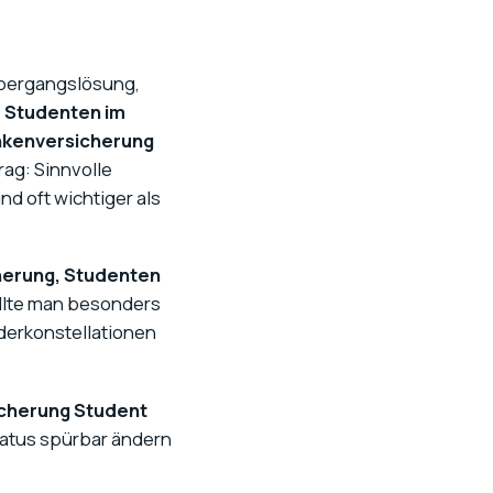
 Übergangslösung,
 Studenten im
nkenversicherung
rag: Sinnvolle
d oft wichtiger als
herung, Studenten
ollte man besonders
derkonstellationen
cherung Student
atus spürbar ändern