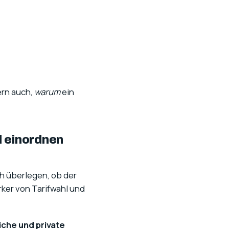
dern auch,
warum
ein
l einordnen
ch überlegen, ob der
ärker von Tarifwahl und
iche und private