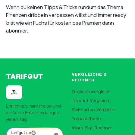
Wenn du keinen Tipps & Tricks rundum das Thema
Finanzen dribbeln verpassen willst und immer ready
bist wie ein Fuchs für kostenlose Prämien dann
abonnier.
VERGLEICHE &
TARIFGUT
RECHNER
Girokontovergleich
Internet-Vergleich
Ehrlichkeit, faire Preise und
SIM-Karten-Vergleich
einfache Entscheidungen –
Prepaid-Tarife
jeden Tag.
Allnet-Flat-Rechner
tarifgut.de