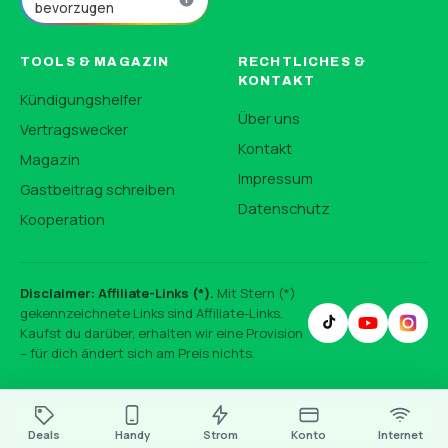
bevorzugen
TOOLS & MAGAZIN
RECHTLICHES &
KONTAKT
Kündigungshelfer
Über uns
Vertragswecker
Kontakt
Magazin
Impressum
Gastbeitrag schreiben
Datenschutz
Kooperation
Disclaimer: Affiliate-Links (*).
Mit Stern (*)
gekennzeichnete Links sind Affiliate-Links.
Kaufst du darüber, erhalten wir eine Provision
– für dich ändert sich am Preis nichts.
Deals
Handy
Strom
Konto
Internet